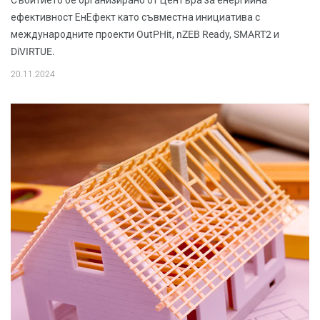
Събитието бе организирано от Центъра за енергийна
ефективност ЕнЕфект като съвместна инициатива с
международните проекти OutPHit, nZEB Ready, SMART2 и
DiVIRTUE.
20.11.2024