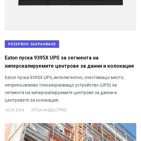
РЕЗЕРВНО ЗАХРАНВАНЕ
Eaton пуска 9395X UPS за сегмента на
хиперскалируемите центрове за данни и колокация
Eaton пуска 9395X UPS, интелигентно, спестяващо място,
непрекъсваемо токозахранващо устройство (UPS) за
сегмента на хиперскалируемите центрове за данни и
центровете за колокация.
.
18.09.2024
ИТЪН ИНДЪСТРИС