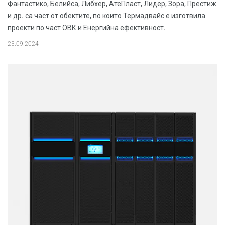
Фантастико, Белийса, Либхер, АтеПласт, Лидер, Зора, Престиж
и др. са част от обектите, по които Термадвайс е изготвила
проекти по част ОВК и Енергийна ефективност.
23.09.2024