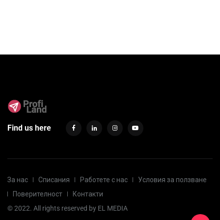
Find us here
За нас
Списания
Работете с нас
Условия за ползване
Поверителност
Контакти
© 2022. All rights reserved by
EL MEDIA