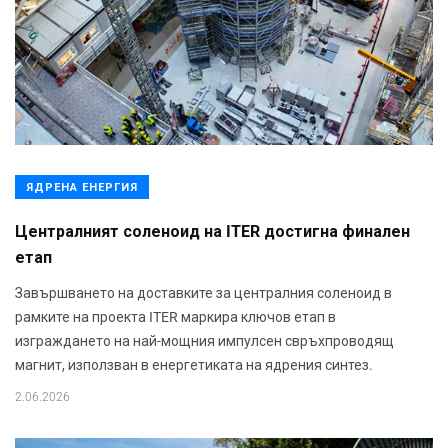
ЯДРЕНА ЕНЕРГИЯ
Централният соленоид на ITER достигна финален
етап
Завършването на доставките за централния соленоид в
рамките на проекта ITER маркира ключов етап в
изграждането на най-мощния импулсен свръхпроводящ
магнит, използван в енергетиката на ядрения синтез.
2.06.2026