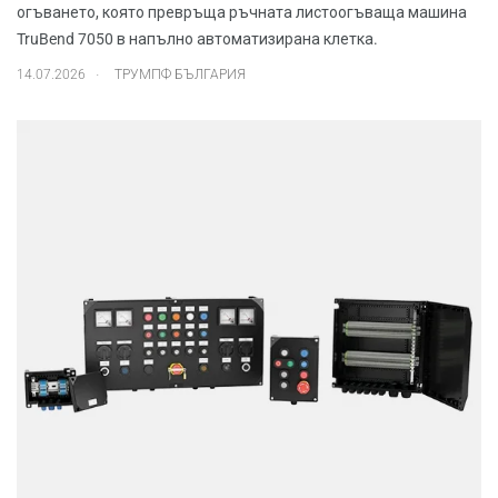
огъването, която превръща ръчната листоогъваща машина
TruBend 7050 в напълно автоматизирана клетка.
.
14.07.2026
ТРУМПФ БЪЛГАРИЯ