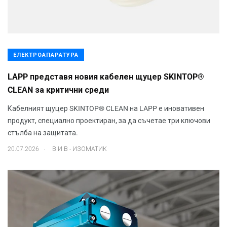
ЕЛЕКТРОАПАРАТУРА
LAPP представя новия кабелен щуцер SKINTOP®
CLEAN за критични среди
Кабелният щуцер SKINTOP® CLEAN на LAPP е иновативен
продукт, специално проектиран, за да съчетае три ключови
стълба на защитата.
.
20.07.2026
В И В - ИЗОМАТИК