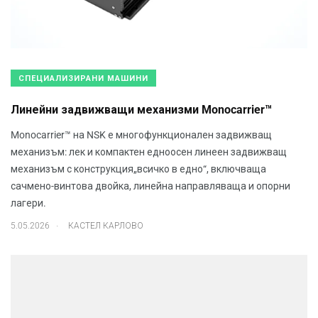
СПЕЦИАЛИЗИРАНИ МАШИНИ
Линейни задвижващи механизми Monocarrier™
Monocarrier™ на NSK е многофункционален задвижващ
механизъм: лек и компактен едноосен линеен задвижващ
механизъм с конструкция„всичко в едно“, включваща
сачмено-винтова двойка, линейна направляваща и опорни
лагери.
.
5.05.2026
КАСТЕЛ КАРЛОВО