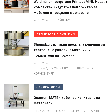
Weidmüller представя PrintJet MINI: Новият
компактен индустриален принтер за
мобилно и прецизно маркиране
.
26.05.2026
ВАЙД - БУЛ
ИЗМЕРВАНЕ И КОНТРОЛ
Shimadzu България предлага решения за
тестване на различни механични
показатели на пружини
26.05.2026
.
ШИМАДЗУ ХАНДЕЛСГЕЗЕЛШАФТ МБХ
КОРНОЙБУРГ
ЛАБОРАТОРИИ
Quantum MATE - кобот за изпитване на
материали
.
21.05.2026
ТРОКУТТЕСТГРУП БЪЛГАРИЯ