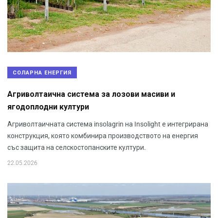
СОЛАРНА ЕНЕРГИЯ
Агриволтаична система за лозови масиви и
ягодоплодни култури
Агриволтаичната система insolagrin на Insolight е интегрирана
конструкция, която комбинира производството на енергия
със защита на селскостопанските култури.
22.05.2026