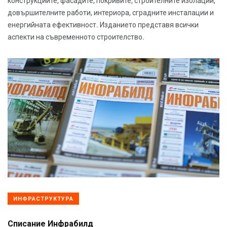
конструкциите, фасадите, покривите, строителните изолации,
довършителните работи, интериора, сградните инсталации и
енергийната ефективност. Изданието представя всички
аспекти на съвременното строителство.
ИНФРАСТРУКТУРА
Списание Инфрабилд