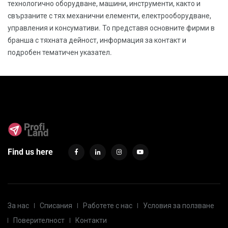
технологично оборудване, машини, инструменти, както и
свързаните с тях механични елементи, електрооборудване,
управления и консумативи. То представя основните фирми в
бранша с тяхната дейност, информация за контакт и
подробен тематичен указател.
Find us here
За нас
Списания
Работете с нас
Условия за ползване
Поверителност
Контакти