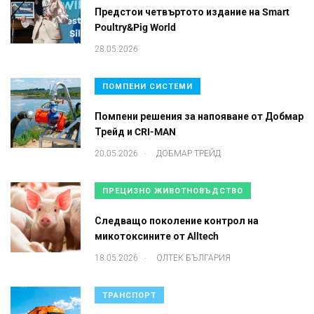
Предстои четвъртото издание на Smart
Poultry&Pig World
28.05.2026
ПОМПЕНИ СИСТЕМИ
Помпени решения за напояване от Добмар
Трейд и CRI-MAN
.
20.05.2026
ДОБМАР ТРЕЙД
ПРЕЦИЗНО ЖИВОТНОВЪДСТВО
Следващо поколение контрол на
микотоксините от Alltech
.
18.05.2026
ОЛТЕК БЪЛГАРИЯ
ТРАНСПОРТ