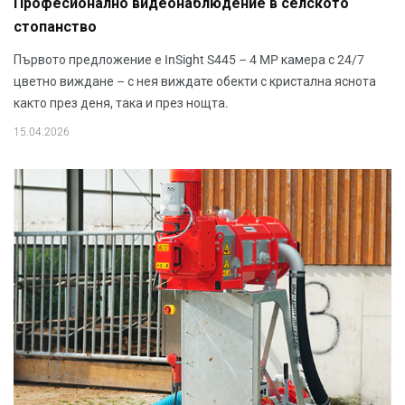
Професионално видеонаблюдение в селското
стопанство
Първото предложение е InSight S445 – 4 MP камера с 24/7
цветно виждане – с нея виждате обекти с кристална яснота
както през деня, така и през нощта.
15.04.2026