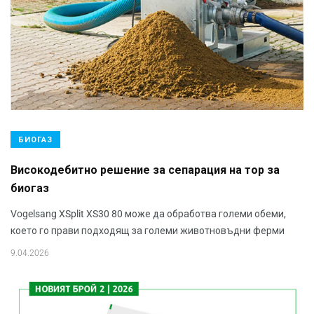
БИОГАЗ
Високодебитно решение за сепарация на тор за
биогаз
Vogelsang XSplit XS30 80 може да обработва големи обеми,
което го прави подходящ за големи животновъдни ферми
9.04.2026