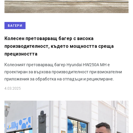
БАГЕРИ
Колесен претоварващ багер с висока
производителност, където мощността среща
прецизността
Колесният претоварващ багер Hyundai HW250A MH е
проектиран за върхова производителност при взискателни
приложения за обработка на отпадъци и рециклиране.
4.03.2025