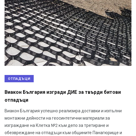
ОТПАДЪЦИ
Виакон България изгради ДИЕ за твърди битови
отпадъци
Виакон България успешно реализира доставки и изпълни
монтажни дейности на геосинтетични материали за
изграждане на Клетка №2 към депо за третиране и
обезвреждане на отпадъци към общините Панагюрище и