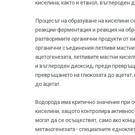
киселина, както и етанол, въглероден 
Процесът на образуване на киселини с
реакции-ферментация и реакция на обр
разтворимите органични продукти от х
органични съединения-летливи мастни 
ацетогенезата, летливите мастни кисел
и въглероден диоксид, преди превръща
превръщането на глюкозата до ацетат, 
до ацетат.
Водорода има критично значение при о
киселини, защото контролира активност
могат да се осъществят, само ако конц
метаногенезата - специалните еднокле