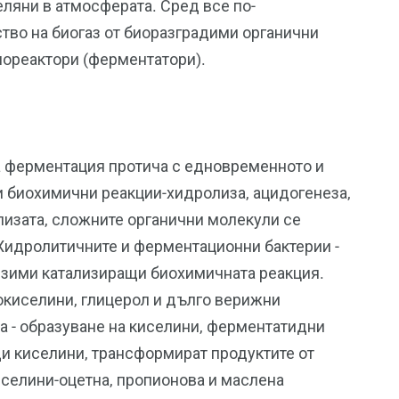
еляни в атмосферата. Сред все по-
тво на биогаз от биоразградими органични
иореактори (ферментатори).
та ферментация протича с едновременното и
 биохимични реакции-хидролиза, ацидогенеза,
лизата, сложните органични молекули се
Хидролитичните и ферментационни бактерии -
ензими катализиращи биохимичната реакция.
окиселини, глицерол и дълго верижни
а - образуване на киселини, ферментатидни
и киселини, трансформират продуктите от
иселини-оцетна, пропионова и маслена