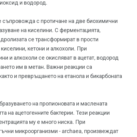
диоксид и водород.
е съпровожда с протичане на две биохимични
азуване на киселини. С ферментацията,
идролизата се трансформират в прости
киселини, кетони и алкохоли. При
ини и алкохоли се окисляват в ацетат, водород
нето им в метан. Важни реакции са
както и превръщането на етанола и бикарбоната
бразуването на пропионовата и маслената
та на ацетогенните бактерии. Тези реакции
ентрацията му е много ниска. При
тъчни микроорганизми - archaea, произвеждат