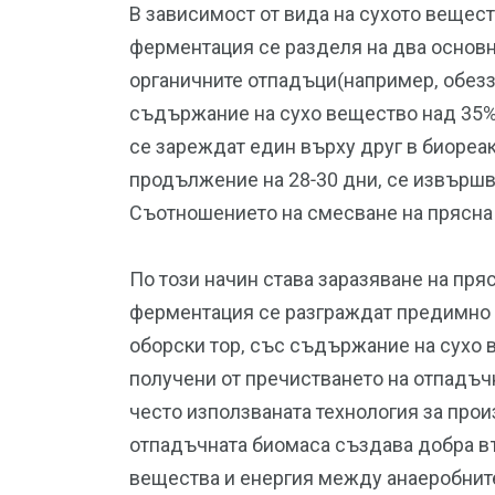
В зависимост от вида на сухото вещест
ферментация се разделя на два основн
органичните отпадъци(например, обезз
съдържание на сухо вещество над 35%,
се зареждат един върху друг в биореакт
продължение на 28-30 дни, се извършв
Съотношението на смесване на прясна 
По този начин става заразяване на пря
ферментация се разграждат предимно 
оборски тор, със съдържание на сухо в
получени от пречистването на отпадъч
често използваната технология за прои
отпадъчната биомаса създава добра в
вещества и енергия между анаеробните