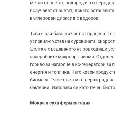
метан от ацетат, водород и въглероден
получават от ацетат, докато останалит
въглероден диоксид с водород.
Това е най-бавната част от процеса. Тя
условия-състав на суровината, скорост
Целта е създаването на подходящи усл
анаеробните микроорганизми. Отделени
гориво за изгаряне в ко-генератори за
енергия и топлина. Като краен продукт
биомаса. Тя се състои от неразградена
бактерии. Използва се като течен биот
Мокра и суха ферментация