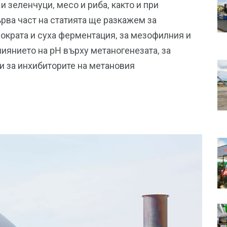
и зеленчуци, месо и риба, както и при
ърва част на статията ще разкажем за
мократа и суха ферментация, за мезофилния и
иянието на pH върху метаногенезата, за
 за инхибиторите на метановия