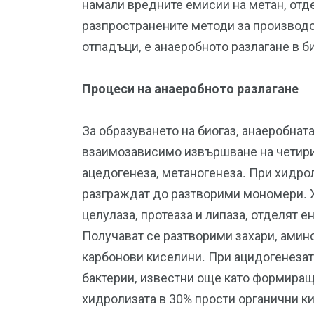
намали вредните емисии на метан, отд
разпространените методи за производс
отпадъци, е анаеробното разлагане в б
Процеси на анаеробното разлагане
За образуването на биогаз, анаеробна
взаимозависимо извършване на четири
ацедогенеза, метаногенеза. При хидро
разграждат до разтворими мономери. 
целулаза, протеаза и липаза, отделят 
Получават се разтворими захари, амин
карбонови киселини. При ацидогенезат
бактерии, известни още като формиращ
хидролизата в 30% прости органични к