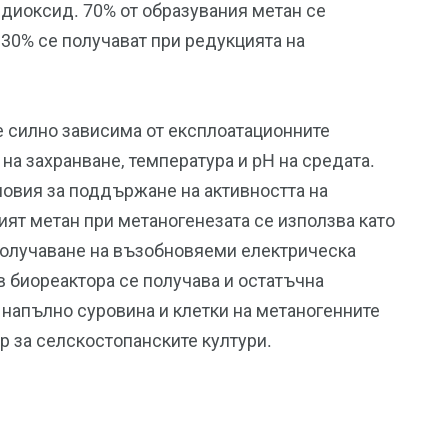
 диоксид. 70% от образувания метан се
е 30% се получават при редукцията на
 е силно зависима от експлоатационните
 на захранване, температура и pH на средата.
овия за поддържане на активността на
ят метан при метаногенезата се използва като
 получаване на възобновяеми електрическа
 в биореактора се получава и остатъчна
 напълно суровина и клетки на метаногенните
ор за селскостопанските култури.