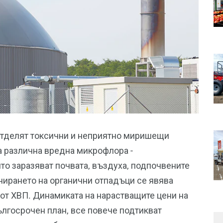
отделят токсични и неприятно миришещи
а различна вредна микрофлора -
то заразяват почвата, въздуха, подпочвените
нирането на органични отпадъци се явява
 от ХВП. Динамиката на нарастващите цени на
ългосрочен план, все повече подтикват