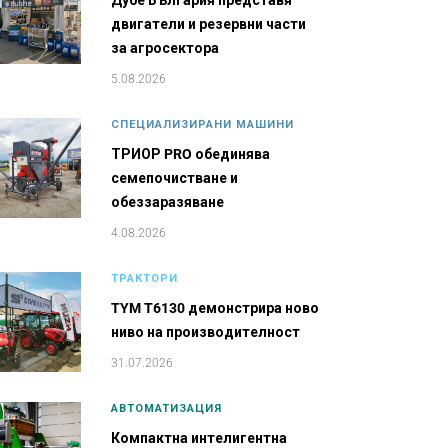
Дубе България представя
двигатели и резервни части
за агросектора
5.08.2026
СПЕЦИАЛИЗИРАНИ МАШИНИ
ТРИОР PRO обединява
семепочистване и
обеззаразяване
4.08.2026
ТРАКТОРИ
TYM T6130 демонстрира ново
ниво на производителност
31.07.2026
АВТОМАТИЗАЦИЯ
Компактна интелигентна