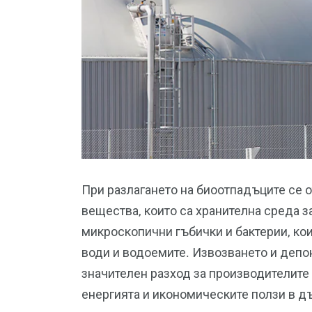
При разлагането на биоотпадъците се 
вещества, които са хранителна среда з
микроскопични гъбички и бактерии, кои
води и водоемите. Извозването и депо
значителен разход за производителите
енергията и икономическите ползи в д