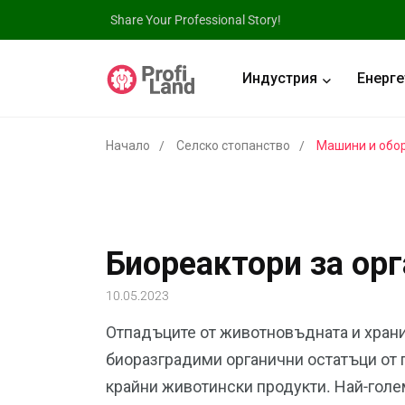
Share Your Professional Story!
Индустрия
Енерге
Начало
Селско стопанство
Машини и обо
Биореактори за ор
10.05.2023
Отпадъците от животновъдната и храни
биоразградими органични остатъци от 
крайни животински продукти. Най-голе