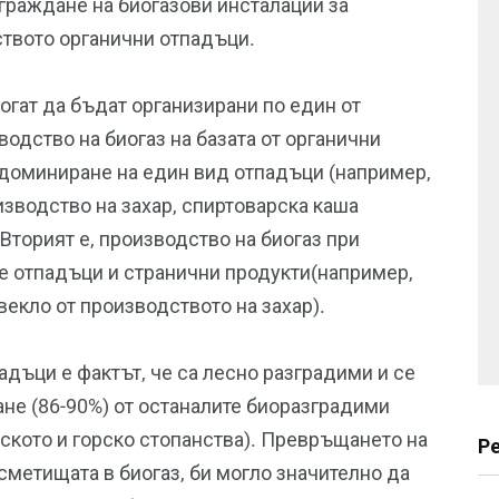
граждане на биогазови инсталации за
ството органични отпадъци.
могат да бъдат организирани по един от
водство на биогаз на базата от органични
 доминиране на един вид отпадъци (например,
зводство на захар, спиртоварска каша
 Вторият е, производство на биогаз при
е отпадъци и странични продукти(например,
векло от производството на захар).
дъци е фактът, че са лесно разградими и се
гане (86-90%) от останалите биоразградими
ското и горско стопанства). Превръщането на
Р
сметищата в биогаз, би могло значително да