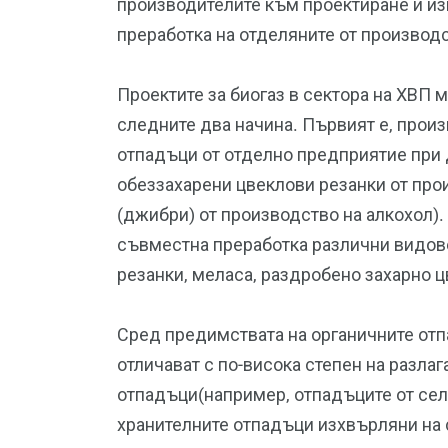
производителите към проектиране и из
преработка на отделяните от производ
Проектите за биогаз в сектора на ХВП 
следните два начина. Първият е, произ
отпадъци от отделно предприятие при
обеззахарени цвеклови резанки от прои
(джибри) от производство на алкохол).
съвместна преработка различни видов
резанки, меласа, раздробено захарно ц
Сред предимствата на органичните отпа
отличават с по-висока степен на разла
отпадъци(например, отпадъците от сел
хранителните отпадъци изхвърляни на 