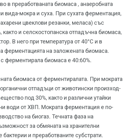
во в преработваната биомаса , анаеробната
и вида-мокра и суха. При сухата ферментация,
ахарени цвеклови резанки, меласа) със
 както и селскостопанска отпадъчна биомаса,
ор. В него при температура от 40°C и в
а ферментацията на заложената биомаса.
с ферментирала биомаса е 40:60%.
сната биомаса от ферментиралата. При мократа
органични отпадъци от животински произход-
ещество под 30%, както и различни утайки
ни води от ХВП. Мократа ферментация е по-
зводство на биогаз. Течната фаза на
ъзможност за обмяната на хранителни
 бактерии и преработваните субстрати.