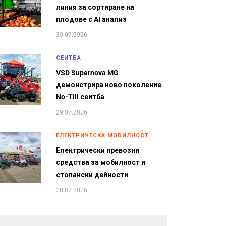
линия за сортиране на
плодове с AI анализ
30.07.2026
СЕИТБА
VSD Supernova MG
демонстрира ново поколение
No-Till сеитба
29.07.2026
ЕЛЕКТРИЧЕСКА МОБИЛНОСТ
Електрически превозни
средства за мобилност и
стопански дейности
28.07.2026