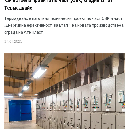
Качествени проекти по част „ОВК, хладилна“ от
Термадвайс
Термадвайс е изготвил технически проект по част ОВК и част
„Енергийна ефективност" за Етап 1 на новата производствена
сграда на Ате Пласт
27.01.2025