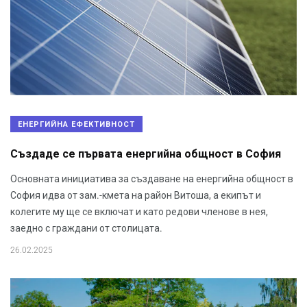
ЕНЕРГИЙНА ЕФЕКТИВНОСТ
Създаде се първата енергийна общност в София
Основната инициатива за създаване на енергийна общност в
София идва от зам.-кмета на район Витоша, а екипът и
колегите му ще се включат и като редови членове в нея,
заедно с граждани от столицата.
26.02.2025