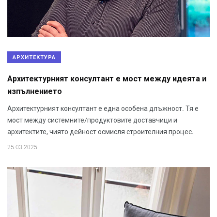
АРХИТЕКТУРА
Архитектурният консултант е мост между идеята и
изпълнението
Архитектурният консултант е една особена длъжност. Тя е
мост между системните/продуктовите доставчици и
архитектите, чиято дейност осмисля строителния процес.
25.03.2025