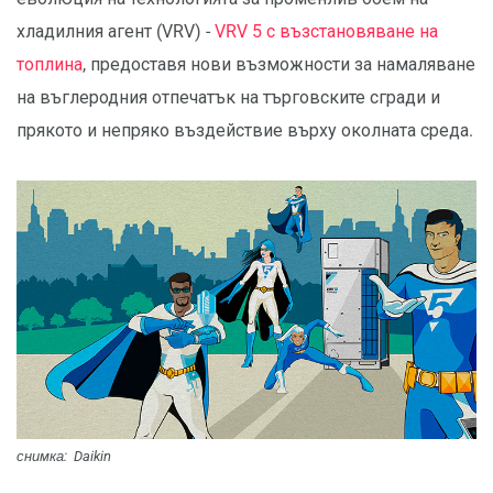
хладилния агент (VRV) -
VRV 5 с възстановяване на
топлина
, предоставя нови възможности за намаляване
на въглеродния отпечатък на търговските сгради и
прякото и непряко въздействие върху околната среда.
снимка: Daikin