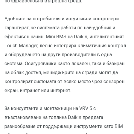
по-здравословна вътрешна среда.
Удобните за потребителя и интуитивни контролери
гарантират, че системата работи по най-удобния и
ефективен начин. Mini BMS на Daikin, интелигентният
Touch Manager, лесно интегрира климатичния контрол
и оборудването на други производители в една
система. Осигурявайки както локален, така и базиран
на облак достъп, мениджърите на сгради могат да
контролират системата от всяко място чрез сензорен
екран, интранет или интернет.
За консултанти и монтажници на VRV 5 с
възстановяване на топлина Daikin предлага
разнообразие от поддържащи инструменти като BIM