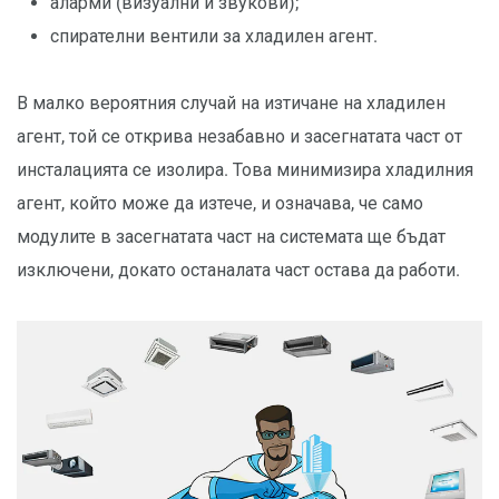
аларми (визуални и звукови);
спирателни вентили за хладилен агент.
В малко вероятния случай на изтичане на хладилен
агент, той се открива незабавно и засегнатата част от
инсталацията се изолира. Това минимизира хладилния
агент, който може да изтече, и означава, че само
модулите в засегнатата част на системата ще бъдат
изключени, докато останалата част остава да работи.