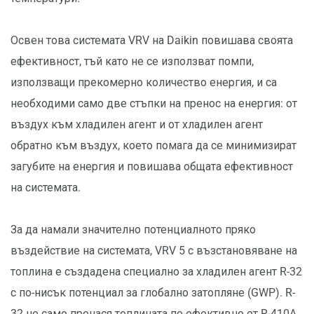
Освен това системата VRV на Daikin повишава своята
ефективност, тъй като не се използват помпи,
използващи прекомерно количество енергия, и са
необходими само две стъпки на пренос на енергия: от
въздух към хладилен агент и от хладилен агент
обратно към въздух, което помага да се минимизират
загубите на енергия и повишава общата ефективност
на системата.
За да намали значително потенциалното пряко
въздействие на системата, VRV 5 с възстановяване на
топлина е създадена специално за хладилен агент R-32
с по-нисък потенциал за глобално затопляне (GWP). R-
32 не само пренася топлината по-ефективно от R-410A,