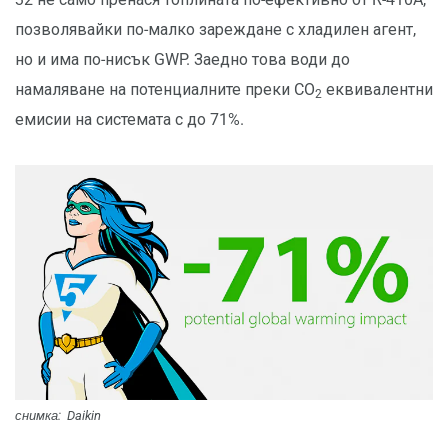
позволявайки по-малко зареждане с хладилен агент,
но и има по-нисък GWP. Заедно това води до
намаляване на потенциалните преки CO
еквивалентни
2
емисии на системата с до 71%.
снимка: Daikin