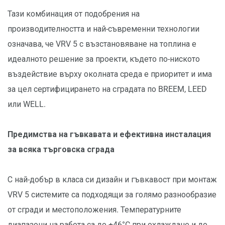
Тази комбинация от подобрения на
производителността и най-съвременни технологии
означава, че VRV 5 с възстановяване на топлина е
идеалното решение за проекти, където по-ниското
въздействие върху околната среда е приоритет и има
за цел сертифицирането на сградата по BREEM, LEED
или WELL.
Предимства на гъвкавата и ефективна инсталация
за всяка търговска сграда
С най-добър в класа си дизайн и гъвкавост при монтаж
VRV 5 системите са подходящи за голямо разнообразие
от сгради и местоположения. Температурните
диапазони на работа са до +46°C при охлаждане и до