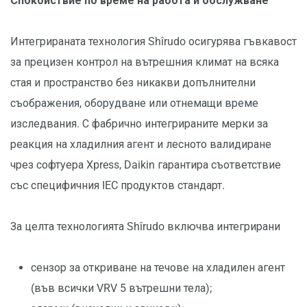
Спокойствие по време на работа и обслужване
Интегрираната технология Shîrudo осигурява гъвкавост
за прецизен контрол на вътрешния климат на всяка
стая и пространство без никакви допълнителни
съображения, оборудване или отнемащи време
изследвания. С фабрично интегрираните мерки за
реакция на хладилния агент и лесното валидиране
чрез софтуера Xpress, Daikin гарантира съответствие
със специфичния IEC продуктов стандарт.
За целта технологията Shîrudo включва интегрирани
сензор за откриване на течове на хладилен агент
(във всички VRV 5 вътрешни тела);