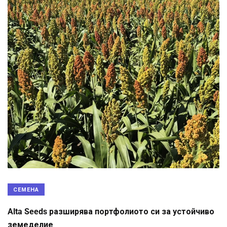
СЕМЕНА
Alta Seeds разширява портфолиото си за устойчиво
земеделие