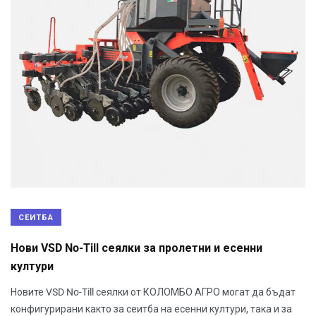
СЕИТБА
Нови VSD No-Till сеялки за пролетни и есенни
култури
Новите VSD No-Till сеялки от КОЛОМБО АГРО могат да бъдат
конфигурирани както за сеитба на есенни култури, така и за