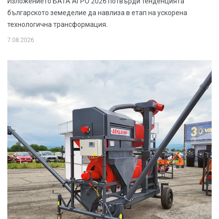
Изложението БАТА АГРО 2026 потвърди тенденцията
българското земеделие да навлиза в етап на ускорена
технологична трансформация.
7.08.2026