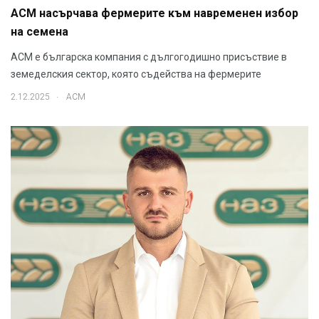
АСМ насърчава фермерите към навременен избор
на семена
АСМ е българска компания с дългогодишно присъствие в
земеделския сектор, която съдейства на фермерите
.
2.12.2025
АСМ