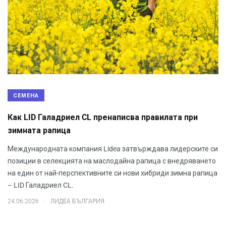
СЕМЕНА
Как LID Галадриел CL пренаписва правилата при
зимната рапица
Международната компания Lidea затвърждава лидерските си
позиции в селекцията на маслодайна рапица с внедряването
на един от най-перспективните си нови хибриди зимна рапица
– LID Галадриел CL.
.
24.06.2026
ЛИДЕА БЪЛГАРИЯ