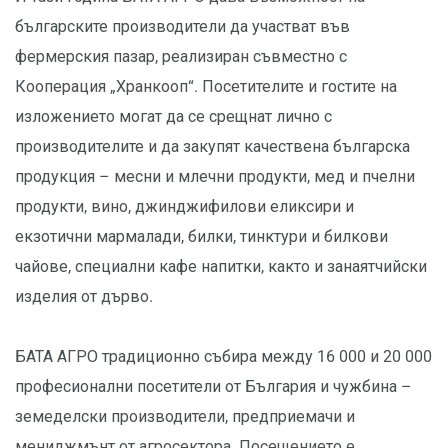
българските производители да участват във
фермерския пазар, реализиран съвместно с
Кооперация „Хранкооп“. Посетителите и гостите на
изложението могат да се срещнат лично с
производителите и да закупят качествена българска
продукция – месни и млечни продукти, мед и пчелни
продукти, вино, джинджифилови еликсири и
екзотични мармалади, билки, тинктури и билкови
чайове, специални кафе напитки, както и занаятчийски
изделия от дърво.
БАТА АГРО традиционно събира между 16 000 и 20 000
професионални посетители от България и чужбина –
земеделски производители, предприемачи и
мениджмънт от агросектора. Посещението е