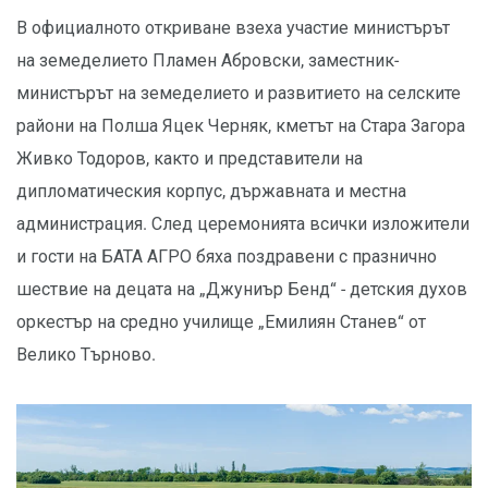
В официалното откриване взеха участие министърът
на земеделието Пламен Абровски, заместник-
министърът на земеделието и развитието на селските
райони на Полша Яцек Черняк, кметът на Стара Загора
Живко Тодоров, както и представители на
дипломатическия корпус, държавната и местна
администрация. След церемонията всички изложители
и гости на БАТА АГРО бяха поздравени с празнично
шествие на децата на „Джуниър Бенд“ - детския духов
оркестър на средно училище „Емилиян Станев“ от
Велико Търново.