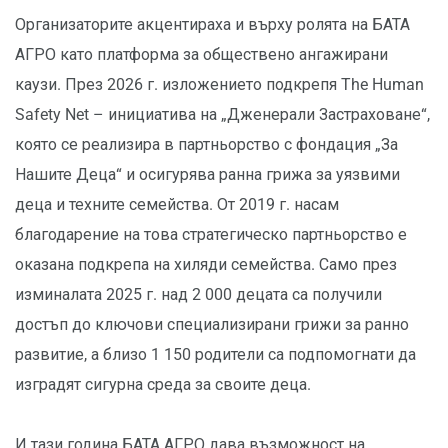
Организаторите акцентираха и върху ролята на БАТА
АГРО като платформа за обществено ангажирани
каузи. През 2026 г. изложението подкрепя The Human
Safety Net – инициатива на „Дженерали Застраховане“,
която се реализира в партньорство с фондация „За
Нашите Деца“ и осигурява ранна грижа за уязвими
деца и техните семейства. От 2019 г. насам
благодарение на това стратегическо партньорство е
оказана подкрепа на хиляди семейства. Само през
изминалата 2025 г. над 2 000 децата са получили
достъп до ключови специализирани грижи за ранно
развитие, а близо 1 150 родители са подпомогнати да
изградят сигурна среда за своите деца.
И тази година БАТА АГРО дава възможност на