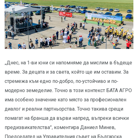
„Днес, на 1-ви юни си напомняме да мислим в бъдеще
време. За децата и за света, който ще им оставим. За
стремежа към едно по-добро, по-устойчиво и по-
модерно земеделие. Точно в този контекст БАТА АГРО
има особено значение като място за професионален
диалог и реални партньорства. Точно такива срещи
помагат на бранша да върви напред, въпреки всички
предизвикателства“, коментира Даниел Минев,
Председател на Управителния съвет на Българска