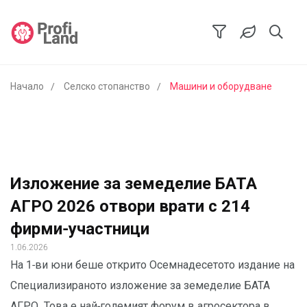
Начало
Селско стопанство
Машини и оборудване
Изложение за земеделие БАТА
АГРО 2026 отвори врати с 214
фирми-участници
1.06.2026
На 1-ви юни беше открито Осемнадесетото издание на
Специализираното изложение за земеделие БАТА
АГРО. Това е най-големият форум в агросектора в