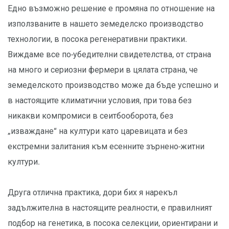
Едно възможно решение е промяна по отношение на
използваните в нашето земеделско производство
технологии, в посока регенеративни практики.
Виждаме все по-убедителни свидетелства, от страна
на много и сериозни фермери в цялата страна, че
земеделското производство може да бъде успешно и
в настоящите климатични условия, при това без
никакви компромиси в сеитбооборота, без
„изваждане“ на култури като царевицата и без
екстремни залитания към есенните зърнено-житни
култури.
Друга отлична практика, дори бих я нарекъл
задължителна в настоящите реалности, е правилният
подбор на генетика, в посока селекции, ориентирани и