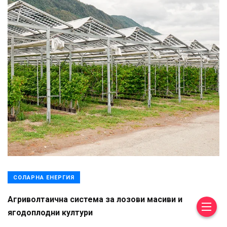
СОЛАРНА ЕНЕРГИЯ
Агриволтаична система за лозови масиви и
ягодоплодни култури