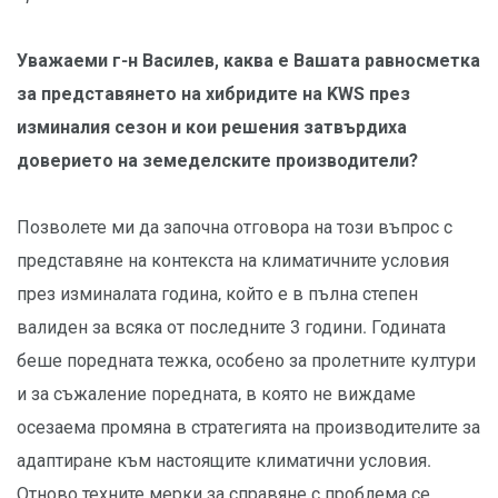
Уважаеми г-н Василев, каква е Вашата равносметка
за представянето на хибридите на KWS през
изминалия сезон и кои решения затвърдиха
доверието на земеделските производители?
Позволете ми да започна отговора на този въпрос с
представяне на контекста на климатичните условия
през изминалата година, който е в пълна степен
валиден за всяка от последните 3 години. Годината
беше поредната тежка, особено за пролетните култури
и за съжаление поредната, в която не виждаме
осезаема промяна в стратегията на производителите за
адаптиране към настоящите климатични условия.
Отново техните мерки за справяне с проблема се