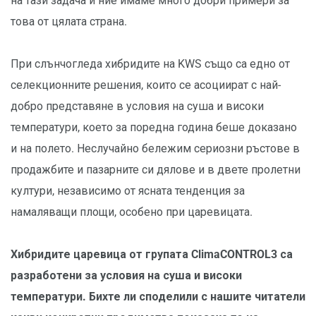
на тази задача и ние имаме много добри примери за
това от цялата страна.
При слънчогледа хибридите на KWS също са едно от
селекционните решения, които се асоциират с най-
добро представяне в условия на суша и високи
температури, което за поредна година беше доказано
и на полето. Неслучайно бележим сериозни ръстове в
продажбите и пазарните си дялове и в двете пролетни
култури, независимо от ясната тенденция за
намаляващи площи, особено при царевицата.
Хибридите царевица от групата ClimaCONTROL3 са
разработени за условия на суша и високи
температури. Бихте ли споделили с нашите читатели