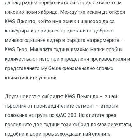
да надградим портфолиото си с представянето на
няколко нови хибрида. Между тях искам да откроя
KWS Дженто, който има всички шансове да се
конкурира и дори да се представи по-добре от
миналогодишния лидер в сърцата на фермерите –
KWS Гиро. Миналата година имахме малки пробни
количества от него при определени производители и
представянето му беше феноменално спрямо
климатичните условия.
Друга новост е хибридът KWS Лемондо – в най-
търсения от производителите сегмент – втората
половина на група по ФАО 300. На опитите през
последните две години този хибрид показа резултати,
подобни и дори превъзхождащи най-силните