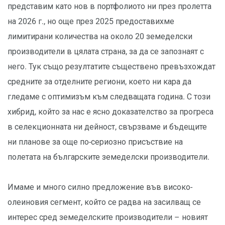
представим като нов в портфолиото ни през пролетта
на 2026 г., но още през 2025 предоставихме
лимитирани количества на около 20 земеделски
производители в цялата страна, за да се запознаят с
него. Тук също резултатите съществено превъзхождат
средните за отделните региони, което ни кара да
гледаме с оптимизъм към следващата година. С този
хибрид, който за нас е ясно доказателство за прогреса
в селекционната ни дейност, свързваме и бъдещите
ни планове за още по-сериозно присъствие на
полетата на българските земеделски производители.
Имаме и много силно предложение във високо-
олеиновия сегмент, който се радва на засилващ се
интерес сред земеделските производители – новият