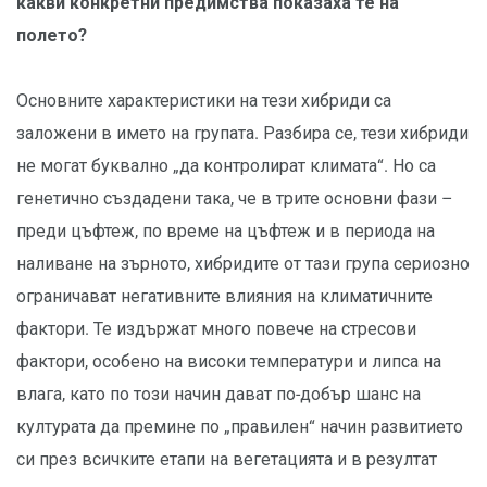
какви конкретни предимства показаха те на
полето?
Основните характеристики на тези хибриди са
заложени в името на групата. Разбира се, тези хибриди
не могат буквално „да контролират климата“. Но са
генетично създадени така, че в трите основни фази –
преди цъфтеж, по време на цъфтеж и в периода на
наливане на зърното, хибридите от тази група сериозно
ограничават негативните влияния на климатичните
фактори. Те издържат много повече на стресови
фактори, особено на високи температури и липса на
влага, като по този начин дават по-добър шанс на
културата да премине по „правилен“ начин развитието
си през всичките етапи на вегетацията и в резултат