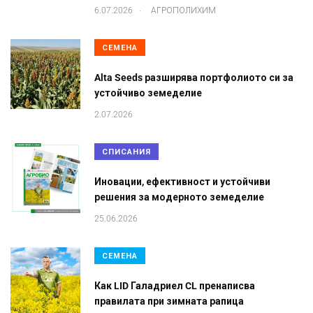
.
6.07.2026
АГРОПОЛИХИМ
СЕМЕНА
Alta Seeds разширява портфолиото си за
устойчиво земеделие
2.07.2026
СПИСАНИЯ
Иновации, ефективност и устойчиви
решения за модерното земеделие
25.06.2026
СЕМЕНА
Как LID Галадриел CL пренаписва
правилата при зимната рапица