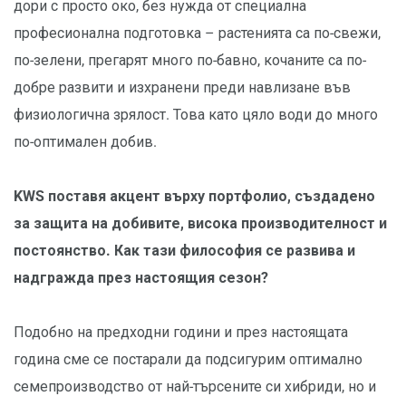
дори с просто око, без нужда от специална
професионална подготовка – растенията са по-свежи,
по-зелени, прегарят много по-бавно, кочаните са по-
добре развити и изхранени преди навлизане във
физиологична зрялост. Това като цяло води до много
по-оптимален добив.
KWS поставя акцент върху портфолио, създадено
за защита на добивите, висока производителност и
постоянство. Как тази философия се развива и
надгражда през настоящия сезон?
Подобно на предходни години и през настоящата
година сме се постарали да подсигурим оптимално
семепроизводство от най-търсените си хибриди, но и