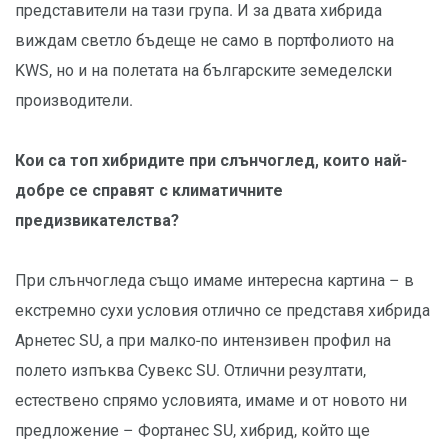
представители на тази група. И за двата хибрида
виждам светло бъдеще не само в портфолиото на
KWS, но и на полетата на българските земеделски
производители.
Кои са топ хибридите при слънчоглед, които най-
добре се справят с климатичните
предизвикателства?
При слънчогледа също имаме интересна картина – в
екстремно сухи условия отлично се представя хибрида
Арнетес SU, а при малко-по интензивен профил на
полето изпъква Сувекс SU. Отлични резултати,
естествено спрямо условията, имаме и от новото ни
предложение – Фортанес SU, хибрид, който ще