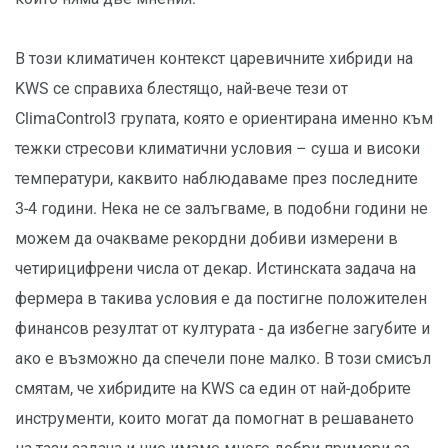
В този климатичен контекст царевичните хибриди на
KWS се справиха блестящо, най-вече тези от
ClimaControl3 групата, която е ориентирана именно към
тежки стресови климатични условия – суша и високи
температури, каквито наблюдаваме през последните
3-4 години. Нека не се залъгваме, в подобни години не
можем да очакваме рекордни добиви измерени в
четирицифрени числа от декар. Истинската задача на
фермера в такива условия е да постигне положителен
финансов резултат от културата - да избегне загубите и
ако е възможно да спечели поне малко. В този смисъл
смятам, че хибридите на KWS са един от най-добрите
инструменти, които могат да помогнат в решаването