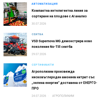
АВТОМАТИЗАЦИЯ
Компактна интелигентна линия за
сортиране на плодове с AI анализ
30.07.2026
СЕИТБА
VSD Supernova MG демонстрира ново
поколение No-Till сеитба
29.07.2026
СЕРТИФИАКТИ
Агрополихим произвежда
нисковъглероден амониев нитрат със
„зелена енергия“ доставена от ЕНЕРГО-
ПРО
.
24.07.2026
АГРОПОЛИХИМ