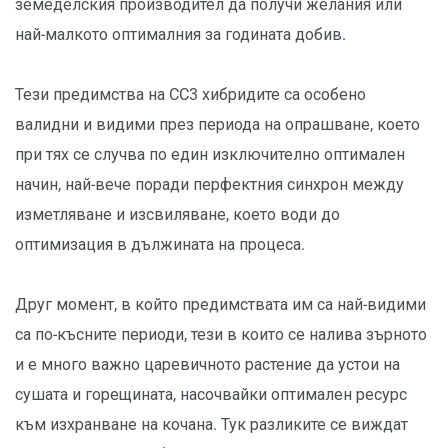
земеделския производител да получи желания или
най-малкото оптималния за годината добив.
Тези предимства на CC3 хибридите са особено
валидни и видими през периода на опрашване, което
при тях се случва по един изключително оптимален
начин, най-вече поради перфектния синхрон между
изметляване и изсвиляване, което води до
оптимизация в дължината на процеса.
Друг момент, в който предимствата им са най-видими
са по-късните периоди, тези в които се налива зърното
и е много важно царевичното растение да устои на
сушата и горещината, насочвайки оптимален ресурс
към изхранване на кочана. Тук разликите се виждат