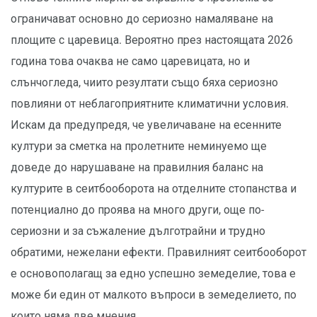
ограничават основно до сериозно намаляване на
площите с царевица. Вероятно през настоящата 2026
година това очаква не само царевицата, но и
слънчогледа, чиито резултати също бяха сериозно
повлияни от неблагоприятните климатични условия.
Искам да предупредя, че увеличаване на есенните
култури за сметка на пролетните неминуемо ще
доведе до нарушаване на правилния баланс на
културите в сеитбооборота на отделните стопанства и
потенциално до проява на много други, още по-
сериозни и за съжаление дълготрайни и трудно
обратими, нежелани ефекти. Правилният сеитбооборот
е основополагащ за едно успешно земеделие, това е
може би един от малкото въпроси в земеделието, по
които няма две мнения.