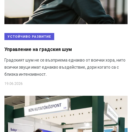
УСТОЙЧИВО РАЗВИТИЕ
Управление на градския шум
Градският шум не се възприема еднакво от всички хора, нито
всички звуци имат еднакво въздействие, дори когато са с
близка интензивност.
19.06.2026