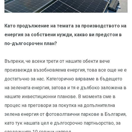
Като продължение на темата за производството на
енергия за собствени нужди, какво ви предстои в
по-дългосрочен план?
Въпреки, че всеки трети от нашите обекти вече
произвежда възобновяема енергия, това все още не е
достатъчно за нас. Категорично вярваме в бъдещето
на зелената енергия, затова и тя е дълбоко заложена в
нашите инвестиционни планове. В момента сме в
процес на преговори за покупка на допълнителна
зелена енергия от фотоволтаични паркове в България,
като тук нашата цел е дългосрочно партньорство, за
следващите 10 години напред.