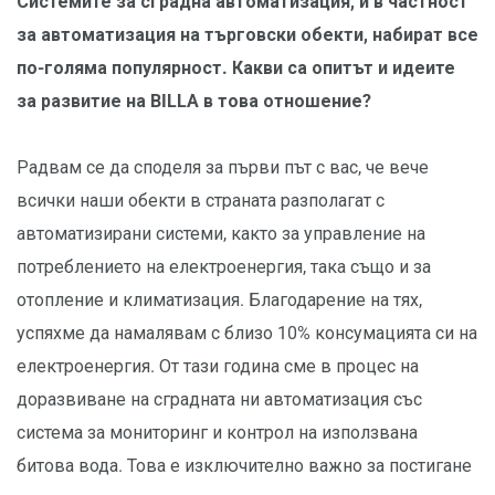
Системите за сградна автоматизация, и в частност
за автоматизация на търговски обекти, набират все
по-голяма популярност. Какви са опитът и идеите
за развитие на BILLA в това отношение?
Радвам се да споделя за първи път с вас, че вече
всички наши обекти в страната разполагат с
автоматизирани системи, както за управление на
потреблението на електроенергия, така също и за
отопление и климатизация. Благодарение на тях,
успяхме да намалявам с близо 10% консумацията си на
електроенергия. От тази година сме в процес на
доразвиване на сградната ни автоматизация със
система за мониторинг и контрол на използвана
битова вода. Това е изключително важно за постигане