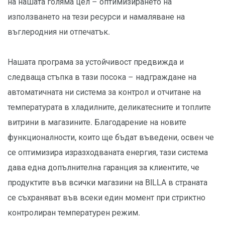
на нашата голяма цел – оптимизирането на
използването на тези ресурси и намаляване на
въглеродния ни отпечатък.
Нашата програма за устойчивост предвижда и
следваща стъпка в тази посока – надграждане на
автоматичната ни система за контрол и отчитане на
температурата в хладилните, деликатесните и топлите
витрини в магазините. Благодарение на новите
функционалности, които ще бъдат въведени, освен че
се оптимизира изразходваната енергия, тази система
дава една допълнителна гаранция за клиентите, че
продуктите във всички магазини на BILLA в страната
се съхраняват във всеки един момент при стриктно
контролиран температурен режим.