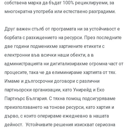
собствена марка да бъдат 100% рециклируеми, за
многократна употреба или естествено разградими.
Друг важен стълб от програмата ни за устойчивост е
борбата с разхищението на ресурси. През последните
две години подменихме хартиените етикети с
електронни във всички наши обекти, а в
администрацията ни дигитализирахме огромна част от
процесите, така че да елиминираме хартията от тях.
Имаме и дългосрочни договори с различни
партньорски организации, като Унирейд и Еко
Партнърс България. С тяхна помощ подсигуряваме
преизползването на тонове ресурси, като хартия и
дърво, с които оперираме ежедневно в нашата
дейност. Устойчивите решения изискват сериозна