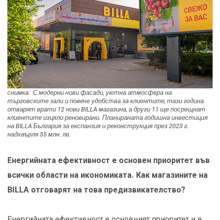
снимка:
С модерни нови фасади, уютна атмосфера на
търговските зали и повече удобства за клиентите, тази година
отварят врати 12 нови BILLA магазина, а други 11 ще посрещнат
клиентите изцяло реновирани. Планираната годишна инвестиция
на BILLA България за експанзия и реконструкция през 2023 г.
надхвърля 55 млн. лв.
Енергийната ефективност е основен приоритет във
всички области на икономиката. Как магазините на
BILLA отговарят на това предизвикателство?
Енергийната ефективност е основният приоритет и в