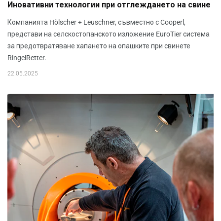
Иновативни технологии при отглеждането на свине
Компанията Hölscher + Leuschner, съвместно с Cooperl,
представи на селскостопанското изложение EuroTier система
за предотвратяване хапането на опашките при свинете
RingelRetter.
22.05.2025