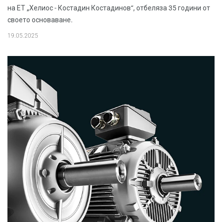
на ЕТ „Хелиос - Костадин Костадинов“, отбеляза 35 години от
своето основаване.
19.05.2025