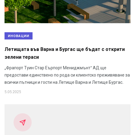
ИНОВАЦИИ
Летищата във Варна и Бургас ще бъдат с открити
зелени тераси
„Фрапорт Туин Стар Еърпорт Мениджмънт“ АД ще
предостави единствено по рода си клиентско преживяване за
всички пътници и гости на Летище Варна и Летище Бургас.
5.05.2025