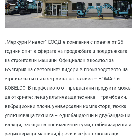
„Меркури Инвест“ ЕООД е компания с повече от 25
години опит в сферата на продажбата и поддръжката
на строителни машини. Официален вносител за
България на световните лидери в производството на
строителна и пътностроителна техника – BOMAG и
KOBELCO. В порфолиото от предлагани продукти може
да откриете: лека уплътняваща техника – трамбовки,
вибрационни плочи, универсални компактори; тежка
уплътняваща техника – еднобандажни и двубандажни
валяци, валяци на пневматични гуми; стабилизиращи и
рециклиращи машини; фрези и асфалтополагащи