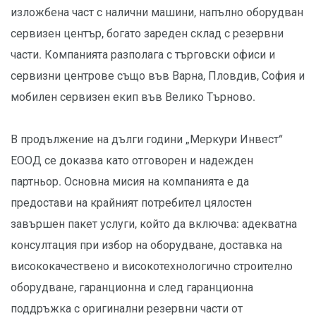
изложбена част с налични машини, напълно оборудван
сервизен център, богато зареден склад с резервни
части. Компанията разполага с търговски офиси и
сервизни центрове също във Варна, Пловдив, София и
мобилен сервизен екип във Велико Търново.
В продължение на дълги години „Меркури Инвест“
ЕООД се доказва като отговорен и надежден
партньор. Основна мисия на компанията е да
предостави на крайният потребител цялостен
завършен пакет услуги, който да включва: адекватна
консултация при избор на оборудване, доставка на
висококачествено и високотехнологично строително
оборудване, гаранционна и след гаранционна
поддръжка с оригинални резервни части от