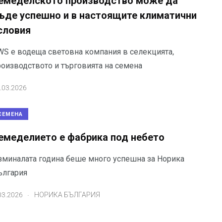
емеделското производство може да
ъде успешно и в настоящите климатични
словия
WS е водеща световна компания в селекцията,
роизводството и търговията на семена
.03.2026
СЕМЕНА
емеделието е фабрика под небето
зминалата година беше много успешна за Норика
ългария
.
03.2026
НОРИКА БЪЛГАРИЯ