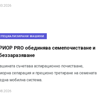
03.2026
СПЕЦИАЛИЗИРАНИ МАШИНИ
РИОР PRO обединява семепочистване и
беззаразяване
ашината съчетава аспирационно почистване,
риорна сепарация и прецизно третиране на семената
 една мобилна система.
08.2026