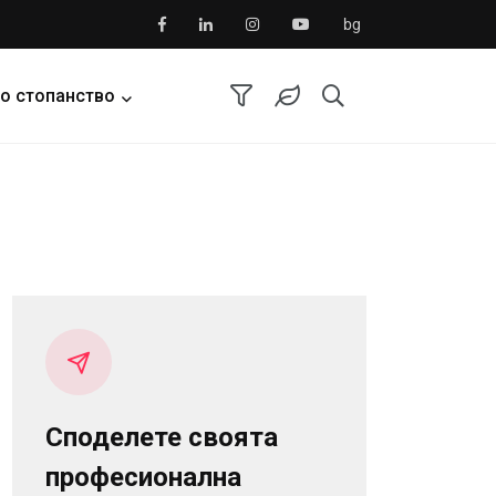
bg
о стопанство
Споделете своята
професионална