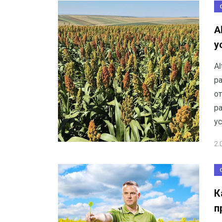
A
у
Al
р
от
р
у
2.
К
п