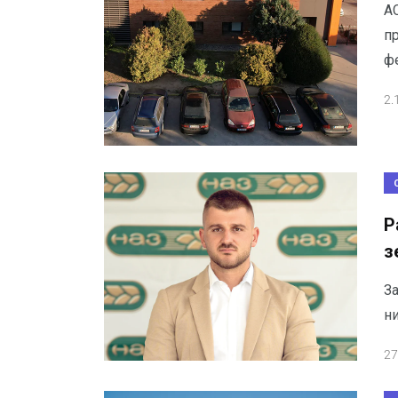
А
п
ф
2.
Р
з
З
н
27