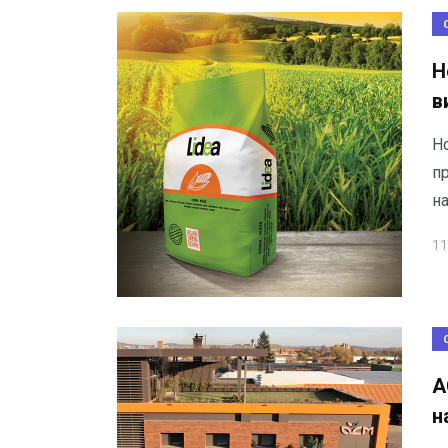
Н
в
Но
п
н
11
А
н