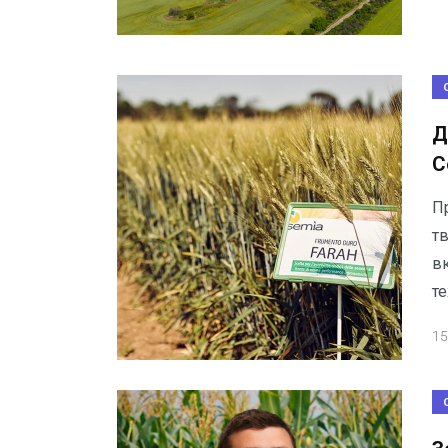
Д
С
П
т
в
т
15