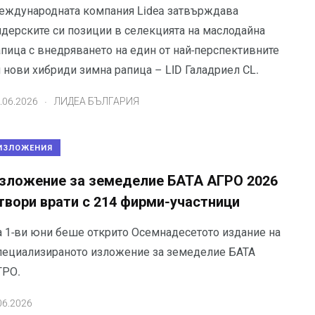
еждународната компания Lidea затвърждава
идерските си позиции в селекцията на маслодайна
апица с внедряването на един от най-перспективните
 нови хибриди зимна рапица – LID Галадриел CL.
.
.06.2026
ЛИДЕА БЪЛГАРИЯ
ИЗЛОЖЕНИЯ
зложение за земеделие БАТА АГРО 2026
твори врати с 214 фирми-участници
а 1-ви юни беше открито Осемнадесетото издание на
пециализираното изложение за земеделие БАТА
ГРО.
06.2026