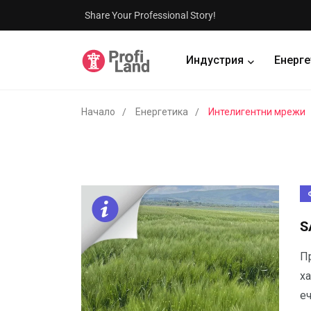
Share Your Professional Story!
Индустрия
Енерге
Начало
Енергетика
Интелигентни мрежи
S
П
ха
еч