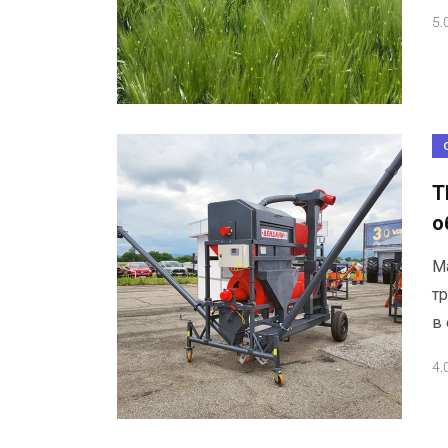
5.
Т
о
М
т
в
4.