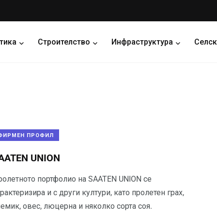
тика
Строителство
Инфраструктура
Селск
ФИРМЕН ПРОФИЛ
AATEN UNION
ролетното портфолио на SAATEN UNION се
рактеризира и с други култури, като пролетен грах,
емик, овес, люцерна и няколко сорта соя.