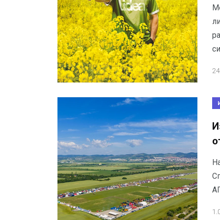
М
л
р
си
24
И
о
Н
С
А
1.