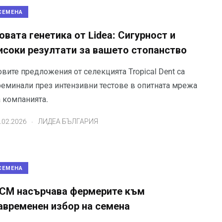
СЕМЕНА
овата генетика от Lidea: Сигурност и
исоки резултати за вашето стопанство
вите предложения от селекцията Tropical Dent са
реминали през интензивни тестове в опитната мрежа
а компанията.
.
.02.2026
ЛИДЕА БЪЛГАРИЯ
СЕМЕНА
СМ насърчава фермерите към
авременен избор на семена