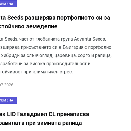
СЕМЕНА
lta Seeds разширява портфолиото си за
стойчиво земеделие
ta Seeds, част от глобалната група Advanta Seeds,
азширява присъствието си в България с портфолио
 хибриди за слънчоглед, царевица, сорго и рапица,
азработени за висока производителност и
стойчивост при климатичен стрес.
07.2026
СЕМЕНА
ак LID Галадриел CL пренаписва
равилата при зимната рапица