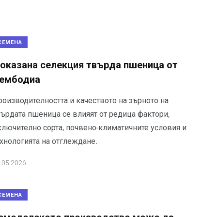
СЕМЕНА
оказана селекция твърда пшеница от
ембодиа
роизводителността и качеството на зърното на
върдата пшеница се влияят от редица фактори,
ключително сорта, почвено-климатичните условия и
ехнологията на отглеждане.
.05.2026
СЕМЕНА