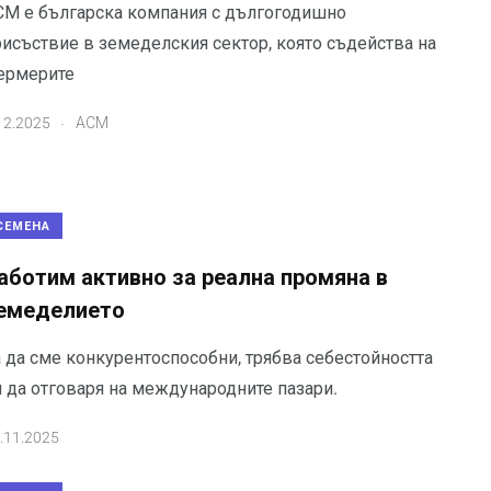
СМ е българска компания с дългогодишно
рисъствие в земеделския сектор, която съдейства на
ермерите
.
12.2025
АСМ
СЕМЕНА
аботим активно за реална промяна в
емеделието
а да сме конкурентоспособни, трябва себестойността
и да отговаря на международните пазари.
.11.2025