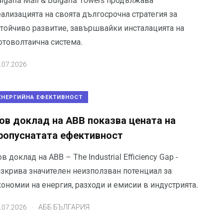
lgaria Mall & Bulgaria Towers продължава
ализацията на своята дългосрочна стратегия за
стойчиво развитие, завършвайки инсталацията на
отоволтаична система.
.07.2026
ЕНЕРГИЙНА ЕФЕКТИВНОСТ
ов доклад на ABB показва цената на
ропуснатата ефективност
в доклад на ABB – The Industrial Efficiency Gap -
азкрива значителен неизползван потенциал за
ономии на енергия, разходи и емисии в индустрията.
.
.07.2026
АББ БЪЛГАРИЯ