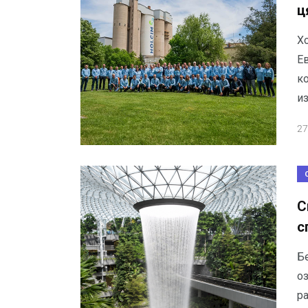
ц
Х
Е
ко
и
27
С
с
Б
о
р