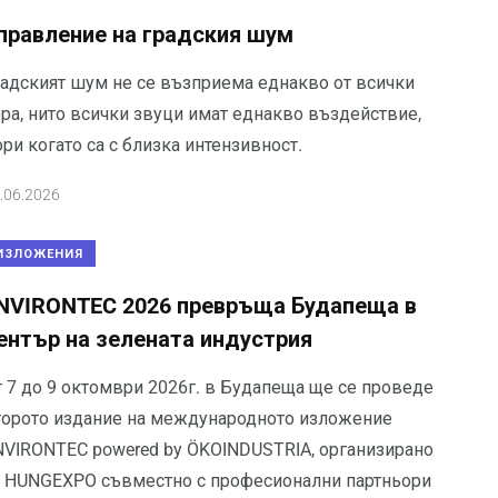
правление на градския шум
радският шум не се възприема еднакво от всички
ора, нито всички звуци имат еднакво въздействие,
ри когато са с близка интензивност.
.06.2026
ИЗЛОЖЕНИЯ
NVIRONTEC 2026 превръща Будапеща в
ентър на зелената индустрия
т 7 до 9 октомври 2026г. в Будапеща ще се проведе
торото издание на международното изложение
NVIRONTEC powered by ÖKOINDUSTRIA, организирано
т HUNGEXPO съвместно с професионални партньори