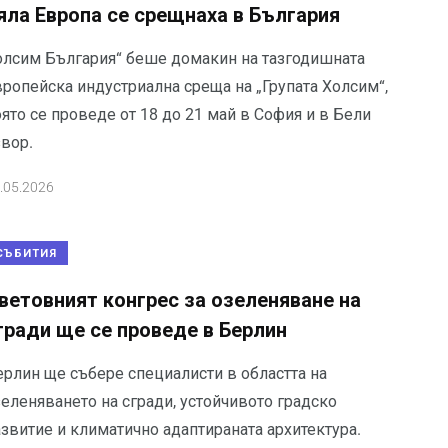
яла Европа се срещнаха в България
олсим България“ беше домакин на тазгодишната
вропейска индустриална среща на „Групата Холсим“,
ято се проведе от 18 до 21 май в София и в Бели
звор.
.05.2026
СЪБИТИЯ
ветовният конгрес за озеленяване на
гради ще се проведе в Берлин
ерлин ще събере специалисти в областта на
зеленяването на сгради, устойчивото градско
азвитие и климатично адаптираната архитектура.