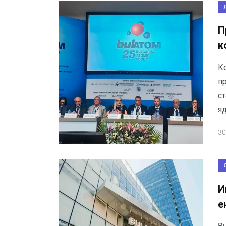
П
к
К
п
ст
я
30
И
е