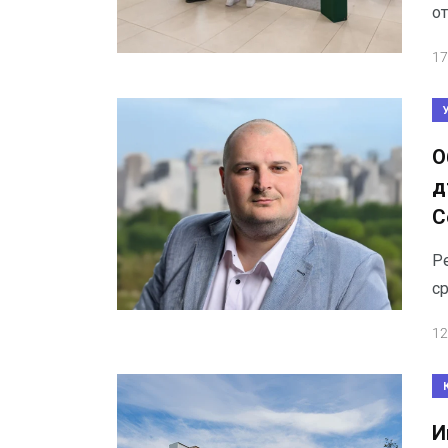
от
17
О
д
С
Р
ср
12
И