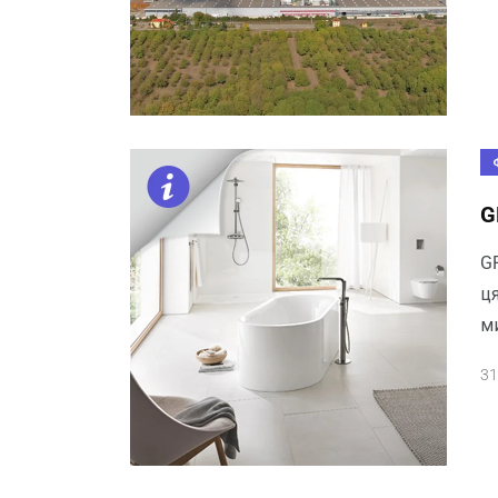
G
G
ц
м
31