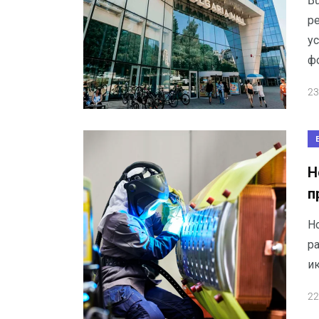
Bu
ре
у
ф
23
Н
п
Но
р
ик
22