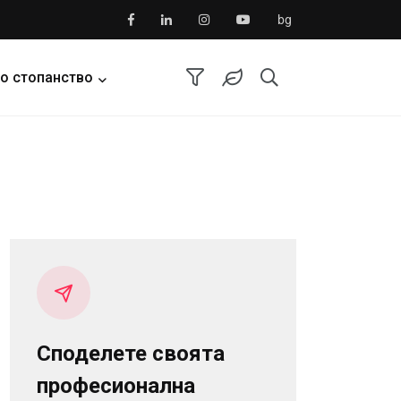
bg
о стопанство
Споделете своята
професионална