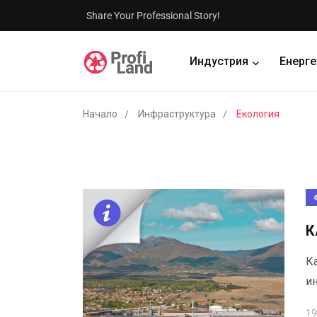
Share Your Professional Story!
Индустрия
Енерге
Начало
Инфраструктура
Екология
К
К
ин
19