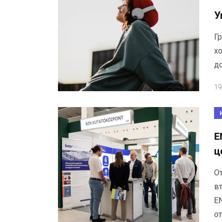
У
Г
х
до
19
E
ц
О
в
E
о