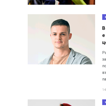
В
е
ц
Ра
з
по
в
па
14