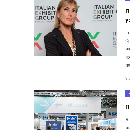
П
у
E
С
и
гр
п
9.
П
В
и