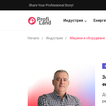
Share Your Professional Story!
Индустрия
Енерге
Начало
Индустрия
Машини и оборудване
З
е
Д
р