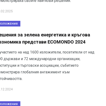
емонстрираха своите най-нови решения.
.02.2025
ИЗЛОЖЕНИЯ
ешения за зелена енергетика и кръгова
кономика представи ECOMONDO 2024
участието на над 1600 изложители, посетители от над
00 държави и 72 международни организации,
нституции и търговски асоциации, събитието
емонстрира глобалния ангажимент към
тойчивостта.
.12.2024
ИЗЛОЖЕНИЯ