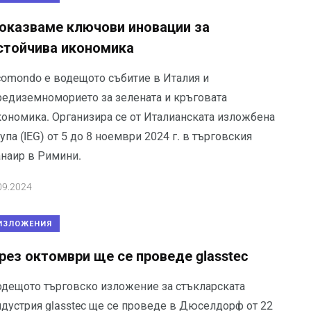
оказваме ключови иновации за
стойчива икономика
comondo е водещото събитие в Италия и
редиземноморието за зелената и кръговата
кономика. Организира се от Италианската изложбена
упа (IEG) от 5 до 8 ноември 2024 г. в търговския
анаир в Римини.
09.2024
ИЗЛОЖЕНИЯ
рез октомври ще се проведе glasstec
одещото търговско изложение за стъкларската
ндустрия glasstec ще се проведе в Дюселдорф от 22