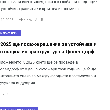
хнологични изисквания, така и с глобални тенденции
а устойчиво развитие и кръгова икономика.
.
.10.2025
АББ БЪЛГАРИЯ
ИЗЛОЖЕНИЯ
 2025 ще покаже решения за устойчива и
тговорна инфраструктура в Дюселдорф
зложението K 2025 което ще се проведе в
юселдорф от 8 до 15 октомври тази година ще бъде
ентралната сцена за международната пластмасова и
аучукова индустрия.
.07.2025