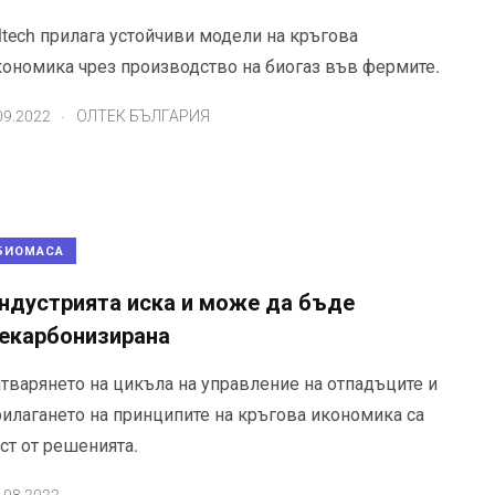
ltech прилага устойчиви модели на кръгова
кономика чрез производство на биогаз във фермите.
.
09.2022
ОЛТЕК БЪЛГАРИЯ
БИОМАСА
ндустрията иска и може да бъде
екарбонизирана
атварянето на цикъла на управление на отпадъците и
рилагането на принципите на кръгова икономика са
ст от решенията.