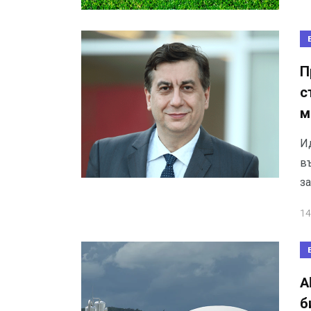
П
с
м
И
в
за
14
A
б