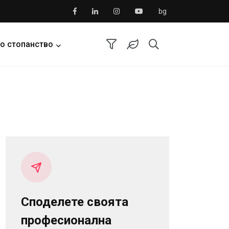
bg
о стопанство
Споделете своята
професионална