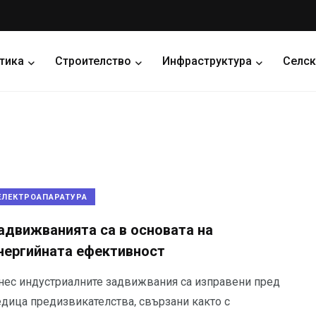
тика
Строителство
Инфраструктура
Селск
ЕЛЕКТРОАПАРАТУРА
адвижванията са в основата на
нергийната ефективност
нес индустриалните задвижвания са изправени пред
едица предизвикателства, свързани както с