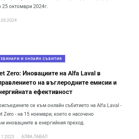
о 25 октомври 2024г.
.03.2024
УЕБИНАРИ И ОНЛАЙН СЪБИТИЯ
et Zero: Иновациите на Alfa Laval в
правлението на въглеродните емисии и
нергийната ефективност
исъединете се към онлайн събитието на Alfa Laval -
t Zero - на 15 ноември, което е насочено
ъм иновациите в енергийния преход.
.
11.2023
АЛФА ЛАВАЛ