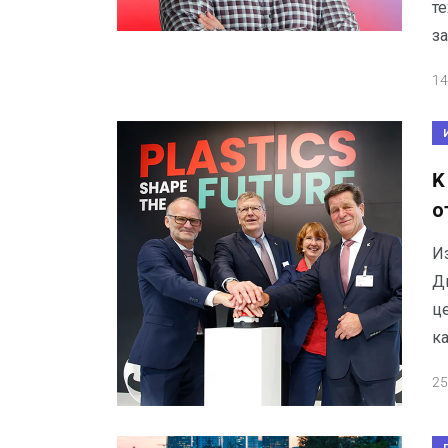
те
з
14
K
о
И
Д
ц
к
25