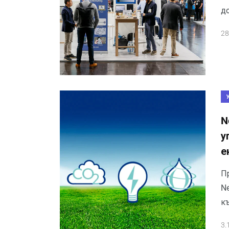
д
28
N
у
е
Пр
Ne
к
3.