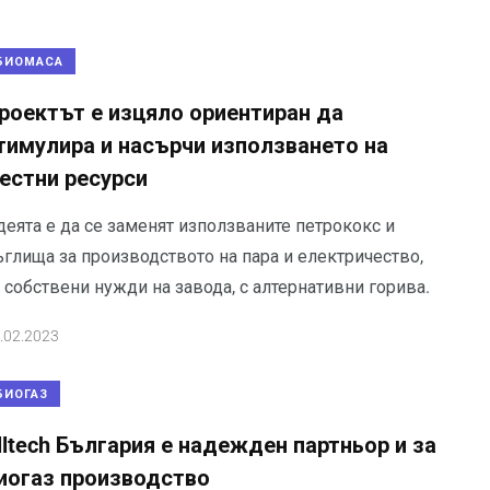
БИОМАСА
роектът е изцяло ориентиран да
тимулира и насърчи използването на
естни ресурси
деята е да се заменят използваните петрококс и
ъглища за производството на пара и електричество,
 собствени нужди на завода, с алтернативни горива.
.02.2023
БИОГАЗ
lltech България е надежден партньор и за
иогаз производство