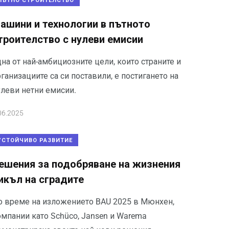
ПЪТНО СТРОИТЕЛСТВО
ашини и технологии в пътното
троителство с нулеви емисии
на от най-амбициозните цели, които страните и
ганизациите са си поставили, е постигането на
улеви нетни емисии.
06.2025
УСТОЙЧИВО РАЗВИТИЕ
ешения за подобряване на жизнения
икъл на сградите
о време на изложението BAU 2025 в Мюнхен,
омпании като Schüco, Jansen и Warema