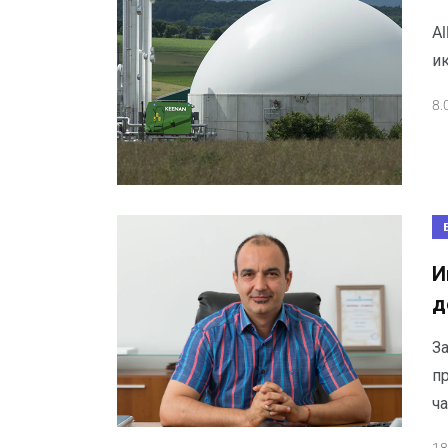
Al
и
8.
И
д
З
п
ча