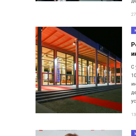
д
27
Р
и
С 
1
и
д
ус
13