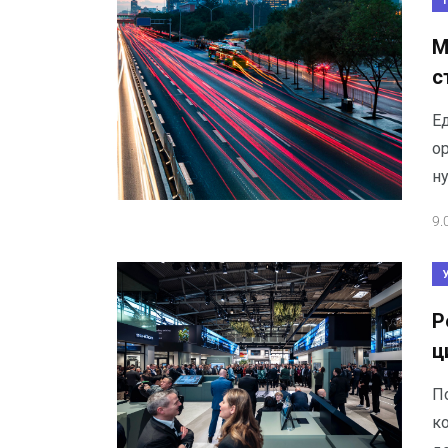
М
с
Ед
ор
н
9.
Р
ц
П
к