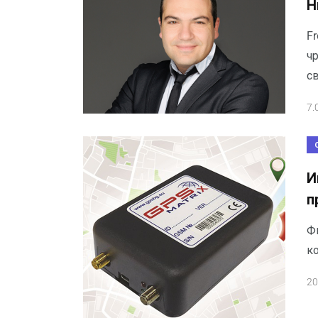
Н
F
ч
с
7.
И
п
Ф
ко
20