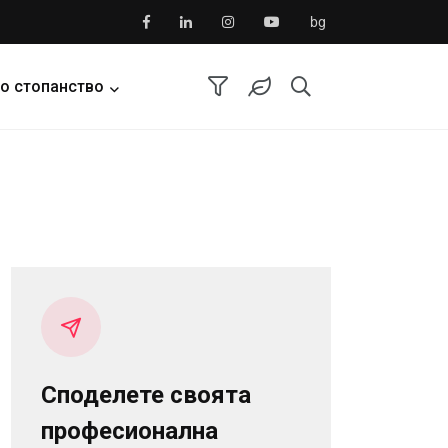
bg
о стопанство
Споделете своята
професионална