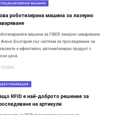
СПЕЦИАЛИЗИРАНИ МАШИНИ
ова роботизирана машина за лазерно
аваряване
оботизираната машина за FIBER лазерно заваряване
т Анонс България със система за проследяване на
евовете e ефективен, автоматизиран продукт с
ска цена.
.10.2024
ИДЕНТИФИКАЦИЯ
ащо RFID е най-доброто решение за
роследяване на артикули