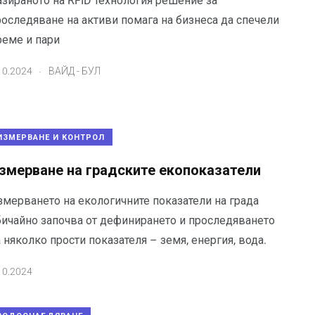
азираното на RFID технология решение за
роследяване на активи помага на бизнеса да спечели
реме и пари
.
10.2024
ВАЙД - БУЛ
ИЗМЕРВАНЕ И КОНТРОЛ
змерване на градските екопоказатели
змерването на екологичните показатели на града
бичайно започва от дефинирането и проследяването
 няколко прости показателя – земя, енергия, вода.
10.2024