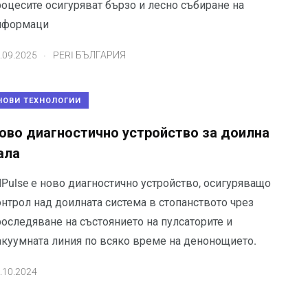
роцесите осигуряват бързо и лесно събиране на
нформаци
.
.09.2025
PERI БЪЛГАРИЯ
НОВИ ТЕХНОЛОГИИ
ово диагностично устройство за доилна
ала
IPulse е ново диагностично устройство, осигуряващо
онтрол над доилната система в стопанството чрез
роследяване на състоянието на пулсаторите и
акуумната линия по всяко време на денонощието.
.10.2024