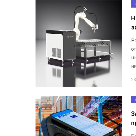
Н
з
Р
о
ш
ни
23
З
п