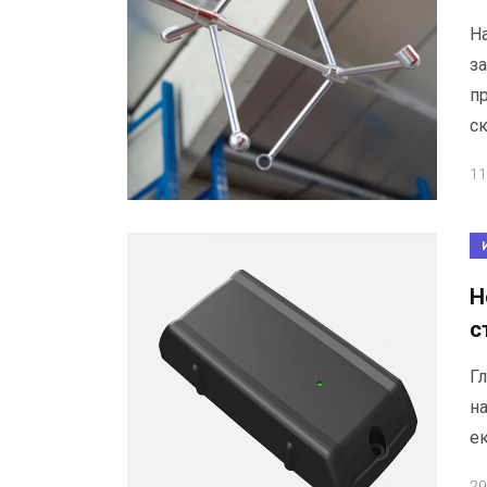
Н
з
п
ск
11
Н
с
Гл
на
е
29