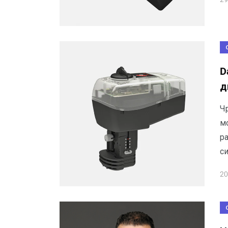
D
д
Ч
м
ра
си
20