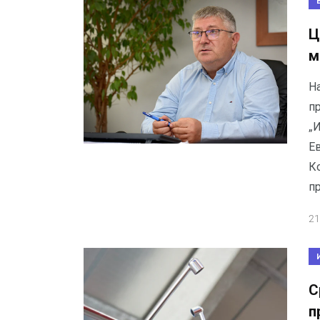
Ц
м
Н
п
„
Е
К
п
21
С
п