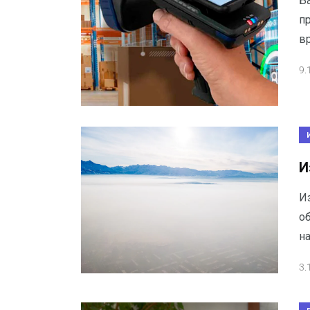
Б
п
в
9.
И
И
о
на
3.