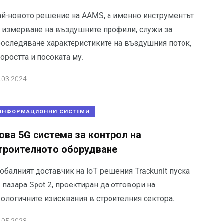
ай-новото решение на AAMS, а именно инструментът
а измерване на въздушните профили, служи за
роследяване характеристиките на въздушния поток,
оростта и посоката му.
.03.2024
ИНФОРМАЦИОННИ СИСТЕМИ
ова 5G система за контрол на
троителното оборудване
обалният доставчик на IoT решения Trackunit пуска
 пазара Spot 2, проектиран да отговори на
кологичните изисквания в строителния сектора.
.05.2023