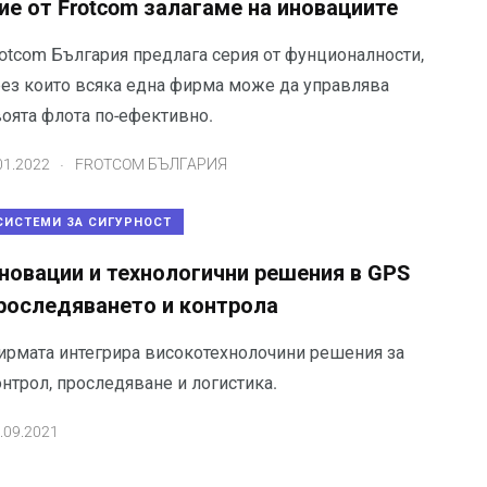
ие от Frotcom залагаме на иновациите
rotcom България предлага серия от фунционалности,
рез които всяка една фирма може да управлява
воята флота по-ефективно.
.
01.2022
FROTCOM БЪЛГАРИЯ
СИСТЕМИ ЗА СИГУРНОСТ
новации и технологични решения в GPS
роследяването и контрола
ирмата интегрира високотехнолочини решения за
нтрол, проследяване и логистика.
.09.2021