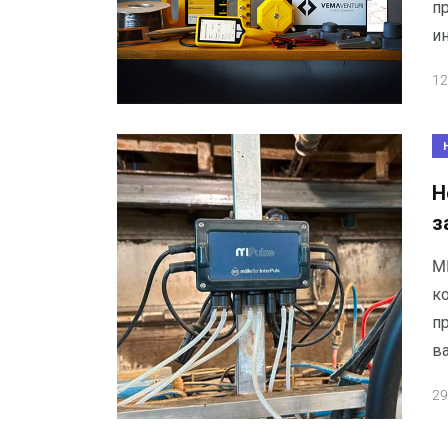
п
и
12
Н
з
M
к
п
в
29