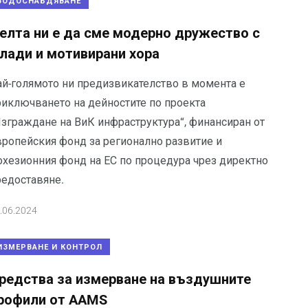
ВОДОСНАБДЯВАНЕ
елта ни е да сме модерно дружество с
лади и мотивирани хора
ай-голямото ни предизвикателство в момента е
риключването на дейностите по проекта
Изграждане на ВиК инфраструктура“, финансиран от
вропейския фонд за регионално развитие и
охезионния фонд на ЕС по процедура чрез директно
редоставяне.
.06.2024
ИЗМЕРВАНЕ И КОНТРОЛ
редства за измерване на въздушните
рофили от AAMS