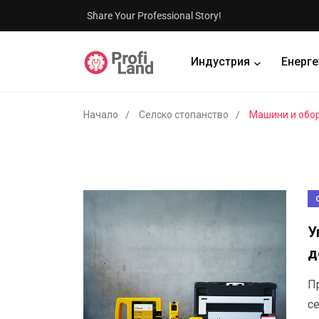
Share Your Professional Story!
Индустрия
Енерге
Начало
Селско стопанство
Машини и обо
У
д
Пр
се