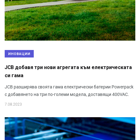
ИНОВАЦИИ
JCB добавя три нови агрегата към електрическата
си гама
JCB разширява своята гама електрически батерии Powerpack
с добавянето на три по-големи модела, доставящи 400VAC.
7.08.2023