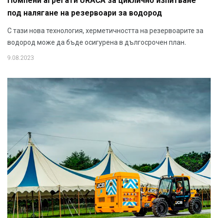
Помпени агрегати URACA за циклично изпитване
под налягане на резервоари за водород
С тази нова технология, херметичността на резервоарите за
водород може да бъде осигурена в дългосрочен план.
9.08.2023