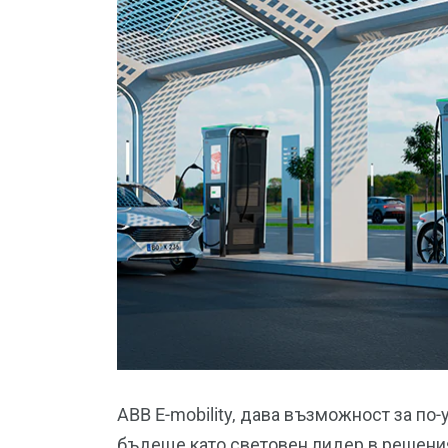
ABB E-mobility, дава възможност за по
бъдеще като световен лидер в решени