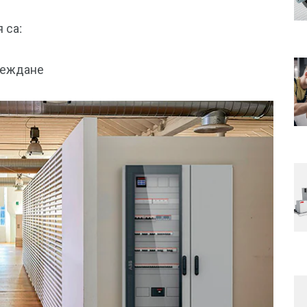
 са:
веждане