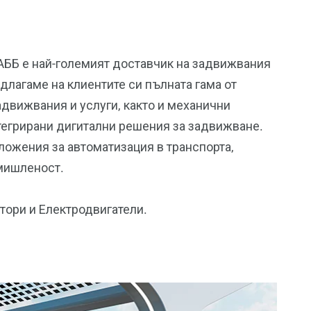
АББ е най-големият доставчик на задвижвания
длагаме на клиентите си пълната гама от
адвижвания и услуги, както и механични
нтегрирани дигитални решения за задвижване.
ожения за автоматизация в транспорта,
мишленост.
тори и Електродвигатели.