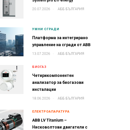
System pro E® energy
.
20.07.2026
АББ БЪЛГАРИЯ
УМНИ СГРАДИ
Платформа за интегрирано
управление на сгради от ABB
.
13.07.2026
АББ БЪЛГАРИЯ
БИОГАЗ
Четирикомпонентен
анализатор за биогазови
инсталации
.
18.06.2026
АББ БЪЛГАРИЯ
ЕЛЕКТРОАПАРАТУРА
ABB LV Titanium –
Нисковолтови двигатели с