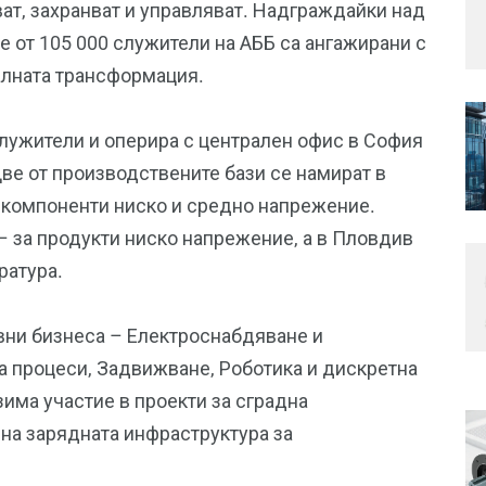
ат, захранват и управляват. Надграждайки над
 от 105 000 служители на АББ са ангажирани с
алната трансформация.
служители и оперира с централен офис в София
Две от производствените бази се намират в
 компоненти ниско и средно напрежение.
– за продукти ниско напрежение, а в Пловдив
ратура.
вни бизнеса – Електроснабдяване и
 процеси, Задвижване, Роботика и дискретна
има участие в проекти за сградна
 на зарядната инфраструктура за