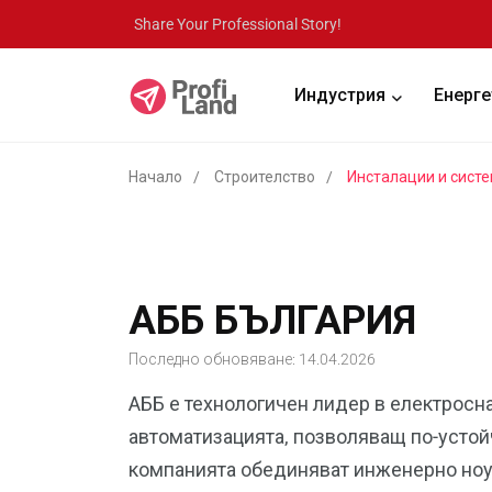
Share Your Professional Story!
Индустрия
Енерге
Начало
Строителство
Инсталации и сист
АББ БЪЛГАРИЯ
Последно обновяване: 14.04.2026
АББ е технологичен лидер в електросн
автоматизацията, позволяващ по-усто
компанията обединяват инженерно ноу-х