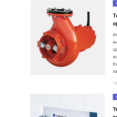
Т
о
И
и
о
ин
б
п
13
T