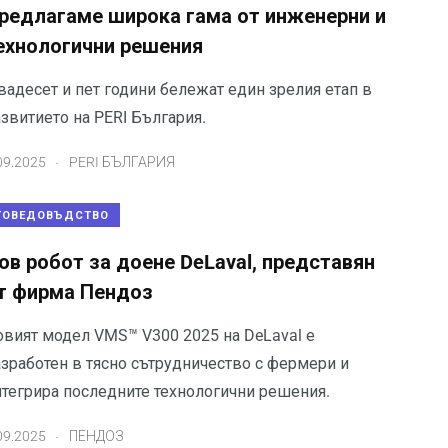
редлагаме широка гама от инженерни и
ехнологични решения
вадесет и пет години бележат един зрелия етап в
звитието на PERI България.
.
09.2025
PERI БЪЛГАРИЯ
ГОВЕДОВЪДСТВО
ов робот за доене DeLaval, представян
т фирма Пендоз
овият модел VMS™ V300 2025 на DeLaval е
азработен в тясно сътрудничество с фермери и
нтегрира последните технологични решения.
.
09.2025
ПЕНДОЗ