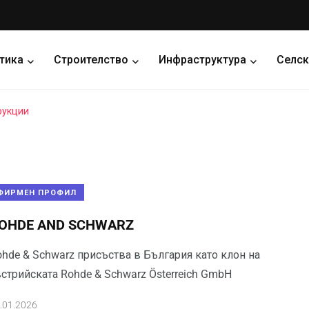
тика
Строителство
Инфраструктура
Селск
рукции
ФИРМЕН ПРОФИЛ
OHDE AND SCHWARZ
ohde & Schwarz присъства в България като клон на
стрийската Rohde & Schwarz Österreich GmbH
.01.2026