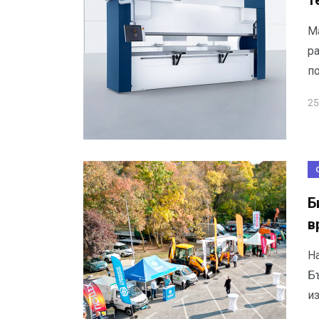
т
Ма
ра
по
25
Б
в
Н
Б
и