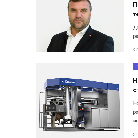
П
т
Д
ра
9.
Н
о
Н
р
и
3.