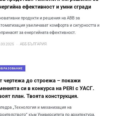
нергийна ефективност и умни сгради
новативни продукти и решения на ABB за
втоматизация увеличават комфорта и сигурността и
опринасят за енергийната ефективност.
.
.03.2025
АББ БЪЛГАРИЯ
ОБРАЗОВАНИЕ
т чертежа до строежа – покажи
менията си в конкурса на PERI с УАСГ.
воят план. Твоята конструкция.
атедра „Технология и механизация на
роителството“ към Университета по архитектура,