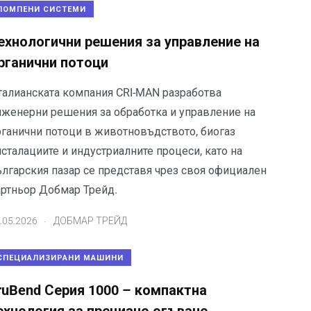
ПОМПЕНИ СИСТЕМИ
ехнологични решения за управление на
рганични потоци
талианската компания CRI-MAN разработва
нженерни решения за обработка и управление на
рганични потоци в животновъдството, биогаз
сталациите и индустриалните процеси, като на
ългарския пазар се представя чрез своя официален
артньор Добмар Трейд.
.
.05.2026
ДОБМАР ТРЕЙД
СПЕЦИАЛИЗИРАНИ МАШИНИ
ruBend Серия 1000 – компактна