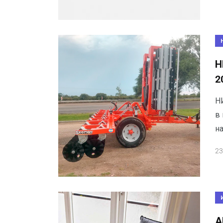
Н
2
Н
в
н
23
А