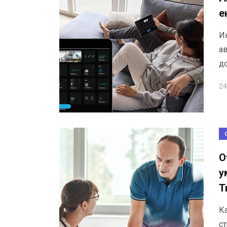
е
И
а
д
24
О
у
Т
К
ст