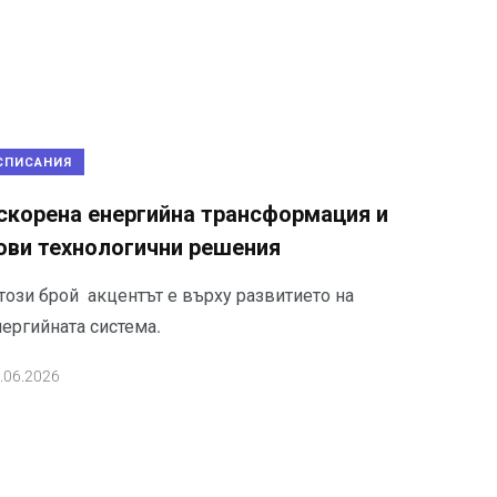
СПИСАНИЯ
скорена енергийна трансформация и
ови технологични решения
този брой акцентът е върху развитието на
нергийната система.
.06.2026