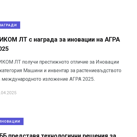
НАГРАДИ
ИКОМ ЛТ с награда за иновации на АГРА
025
ИКОМ ЛТ получи престижното отличие за Иновации
 категория Машини и инвентар за растениевъдството
а международното изложение АГРА 2025.
.04.2025
ИНОВАЦИИ
ББ представя технологични решения за