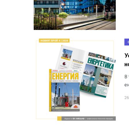
У
н
В 
е
26