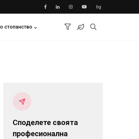
bg
о стопанство
Споделете своята
професионална