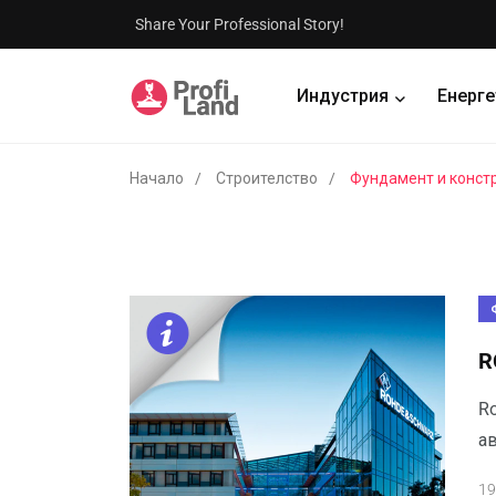
Share Your Professional Story!
Индустрия
Енерге
Начало
Строителство
Фундамент и конст
R
R
ав
19