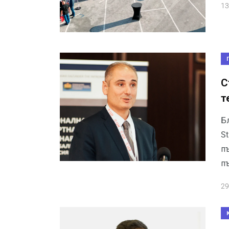
13
С
т
Б
S
п
п
29