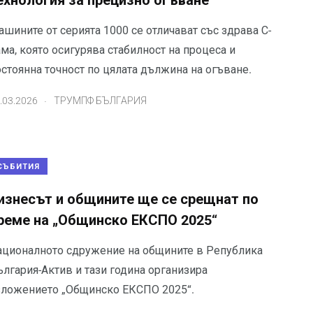
ехнология за прецизно огъване
шините от серията 1000 се отличават със здрава С-
ма, която осигурява стабилност на процеса и
стоянна точност по цялата дължина на огъване.
.
.03.2026
ТРУМПФ БЪЛГАРИЯ
СЪБИТИЯ
изнесът и общините ще се срещнат по
реме на „Общинско ЕКСПО 2025“
ационалното сдружение на общините в Република
ългария-Актив и тази година организира
зложението „Общинско ЕКСПО 2025“.