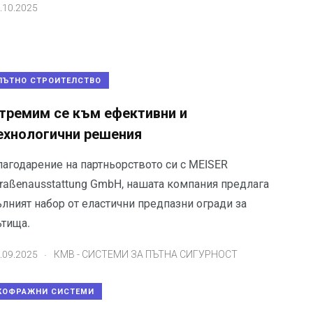
.10.2025
ПЪТНО СТРОИТЕЛСТВО
тремим се към ефективни и
ехнологични решения
лагодарение на партньорството си с MEISER
traßenausstattung GmbH, нашата компания предлага
ълният набор от еластични предпазни огради за
ътища.
.
.09.2025
КМВ - СИСТЕМИ ЗА ПЪТНА СИГУРНОСТ
КОФРАЖНИ СИСТЕМИ