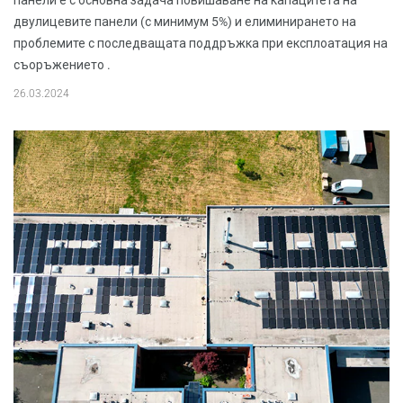
панели е с основна задача повишаване на капацитета на
двулицевите панели (с минимум 5%) и елиминирането на
проблемите с последващата поддръжка при експлоатация на
съоръжението .
26.03.2024