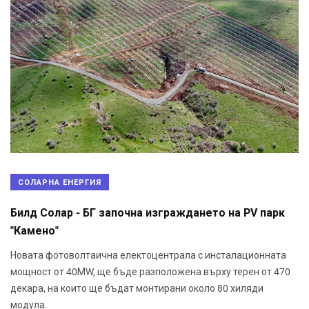
СОЛАРНА ЕНЕРГИЯ
Билд Солар - БГ започна изграждането на PV парк
"Камено"
Новата фотоволтаична електоцентрала с инсталационната
мощност от 40МW, ще бъде разположена върху терен от 470
декара, на които ще бъдат монтирани около 80 хиляди
модула.