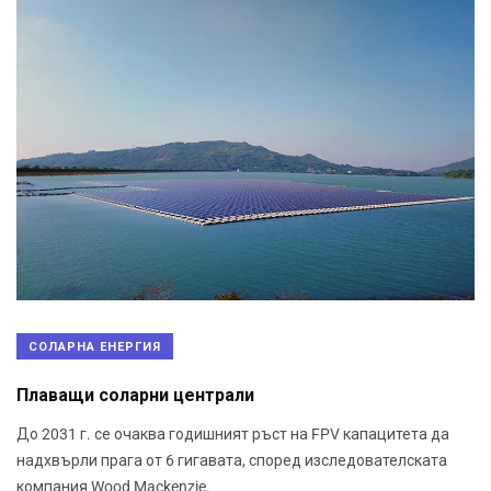
СОЛАРНА ЕНЕРГИЯ
Плаващи соларни централи
До 2031 г. се очаква годишният ръст на FPV капацитета да
надхвърли прага от 6 гигавата, според изследователската
компания Wood Mackenzie.