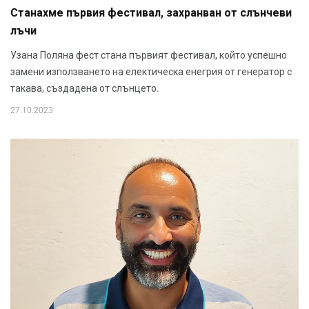
Станахме първия фестивал, захранван от слънчеви
лъчи
Узана Поляна фест стана първият фестивал, който успешно
замени използването на електическа енегрия от генератор с
такава, създадена от слънцето.
27.10.2023