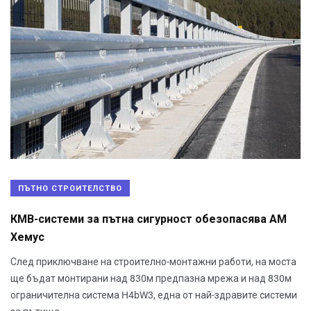
ПЪТНО СТРОИТЕЛСТВО
КМВ-системи за пътна сигурност обезопасява АМ
Хемус
След приключване на строително-монтажни работи, на моста
ще бъдат монтирани над 830м предпазна мрежа и над 830м
ограничителна система H4bW3, една от най-здравите системи