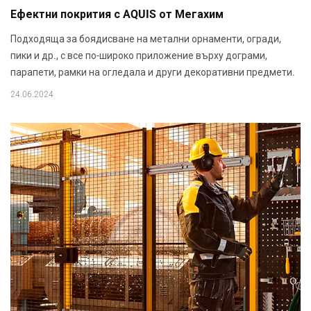
Ефектни покрития с AQUIS от Мегахим
Подходяща за боядисване на метални орнаменти, огради,
пики и др., с все по-широко приложение върху дограми,
парапети, рамки на огледала и други декоративни предмети.
24.06.2024