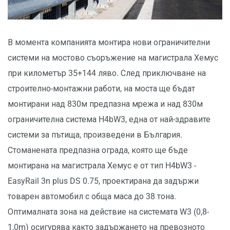
В момента компанията монтира нови ограничителни
системи на мостово съоръжение на магистрала Хемус
при километър 35+144 ляво. След приключване на
строително-монтажни работи, на моста ще бъдат
монтирани над 830м предпазна мрежа и над 830м
ограничителна система H4bW3, една от най-здравите
системи за пътища, произведени в България.
Стоманената предпазна ограда, която ще бъде
монтирана на магистрала Хемус е от тип H4bW3 -
EasyRail 3n plus DS 0.75, проектирана да задържи
товарен автомобил с обща маса до 38 тона.
Оптималната зона на действие на системата W3 (0,8-
1,0m) осигурява както задържането на превозното