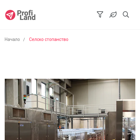
Начало
Селско стопанство