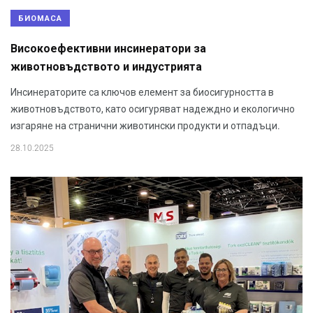
БИОМАСА
Високоефективни инсинератори за
животновъдството и индустрията
Инсинераторите са ключов елемент за биосигурността в
животновъдството, като осигуряват надеждно и екологично
изгаряне на странични животински продукти и отпадъци.
28.10.2025