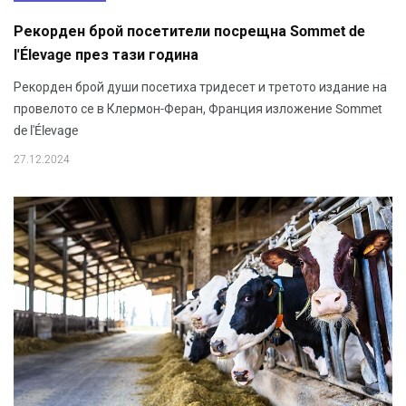
Рекорден брой посетители посрещна Sommet de
l'Élevage през тази година
Рекорден брой души посетиха тридесет и третото издание на
провелото се в Клермон-Феран, Франция изложение Sommet
de l'Élevage
27.12.2024