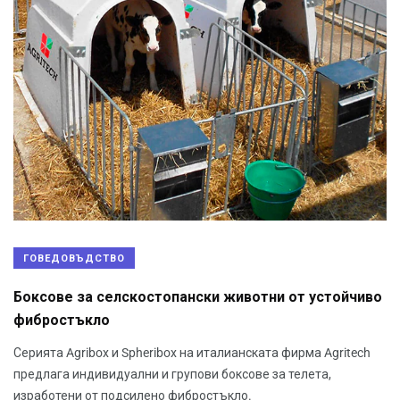
ГОВЕДОВЪДСТВО
Боксове за селскостопански животни от устойчиво
фибростъкло
Серията Agribox и Spheribox на италианската фирма Agritech
предлага индивидуални и групови боксове за телета,
изработени от подсилено фибростъкло.