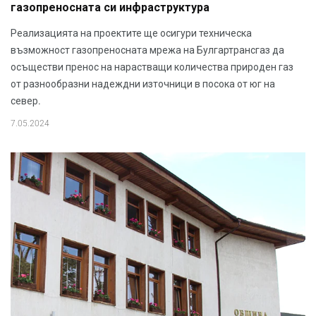
газопреносната си инфраструктура
Реализацията на проектите ще осигури техническа
възможност газопреносната мрежа на Булгартрансгаз да
осъществи пренос на нарастващи количества природен газ
от разнообразни надеждни източници в посока от юг на
север.
7.05.2024