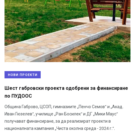
НОВИ ПРОЕКТИ
Шест габровски проекта одобрени за финансиране
по ПУДООС
Община Габрово, ЦСОП, гимназиите „Пенчо Семов“ и „Акад.
Иван Гюзелев“, училище „Ран Босилек“ и ДГ „Мики Маус“
получават финансиране, за да реализират проекти в
националната кампания „Чиста околна среда - 2024 г.“.