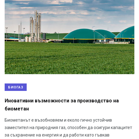
БИОГАЗ
Иновативни възможности за производство на
биометан
Биометанът е възобновяем и еколо гично устойчив
заместител на природния газ, способен да осигури капацитет
за съхранение на енергия и да работи като гъвкав