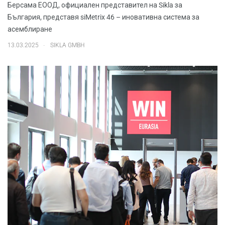
Берсама ЕООД, официален представител на Sikla за
България, представя siMetrix 46 – иновативна система за
асемблиране
.
13.03.2025
SIKLA GMBH