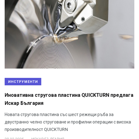
ИНСТРУМЕНТИ
Иновативна стругова пластина QUICKTURN предлага
Искар България
Новата стругова пластина със шест режещи ръба за
двустранно челно струговане и профилни операции с висока
производителност QUICKTURN
.