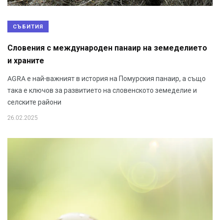
СЪБИТИЯ
Словения с международен панаир на земеделието
и храните
AGRA е най-важният в история на Помурския панаир, а също
така е ключов за развитието на словенското земеделие и
селските райони
26.02.2025