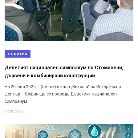
СЪБИТИЯ
Деветият национален симпозиум по Стоманени,
дървени и комбинирани конструкции
На 20 юни 2025 г. (петък) в зала „Витоша“ на Интер Експо
Център – София ще се проведе Деветият национален
симпозиум
12.02.2025