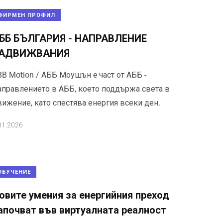
ФИРМЕН ПРОФИЛ
ББ БЪЛГАРИЯ - НАПРАВЛЕНИЕ
АДВИЖВАНИЯ
B Motion / АББ Моушън e част от АББ -
аправлението в АББ, което поддържа света в
вижение, като спестява енергия всеки ден.
01.2026
ОБУЧЕНИЕ
овите умения за енергийния преход
апочват във виртуалната реалност