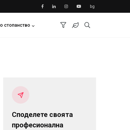
bg
о стопанство
Споделете своята
професионална