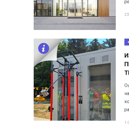
ре
23
И
П
Т
О
на
ко
р
1.