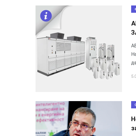
А
З
AB
Н
д
5.
Н
з