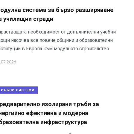
одулна система за бързо разширяване
а училищни сгради
арастващата необходимост от допълнителни учебни
лощи насочва все повече общини и образователни
нституции в Европа към модулното строителство.
.07.2026
ТРЪБНИ СИСТЕМИ
редварително изолирани тръби за
нергийно ефективна и модерна
бразователна инфраструктура