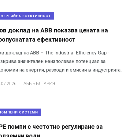
ЕНЕРГИЙНА ЕФЕКТИВНОСТ
ов доклад на ABB показва цената на
ропуснатата ефективност
в доклад на ABB – The Industrial Efficiency Gap -
азкрива значителен неизползван потенциал за
ономии на енергия, разходи и емисии в индустрията.
.
.07.2026
АББ БЪЛГАРИЯ
ПОМПЕНИ СИСТЕМИ
PE помпи с честотно регулиране за
одземни води