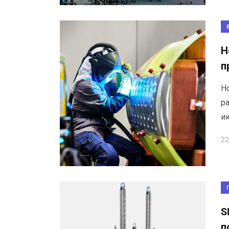
Н
п
Но
р
ик
22
S
п