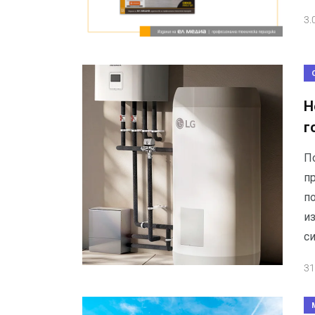
3.
Н
г
П
п
п
и
с
31