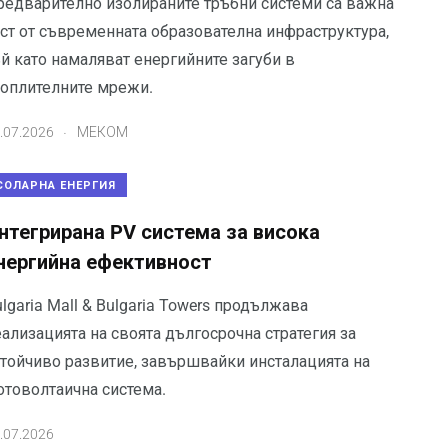
редварително изолираните тръбни системи са важна
аст от съвременната образователна инфраструктура,
й като намаляват енергийните загуби в
топлителните мрежи.
.
.07.2026
МЕКОМ
СОЛАРНА ЕНЕРГИЯ
нтегрирана PV система за висока
нергийна ефективност
lgaria Mall & Bulgaria Towers продължава
ализацията на своята дългосрочна стратегия за
стойчиво развитие, завършвайки инсталацията на
отоволтаична система.
.07.2026