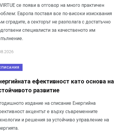
VIRTUE се появи в отговор на много практичен
роблем: Европа поставя все по-високи изисквания
м сградите, а секторът не разполага с достатъчно
одготвени специалисти за качественото им
зпълнение.
08.2026
СПИСАНИЯ
нергийната ефективност като основа на
стойчивото развитие
 годишното издание на списание Енергийна
фективност акцентът е върху съвременните
ехнологии и решения за устойчиво управление на
ергията.