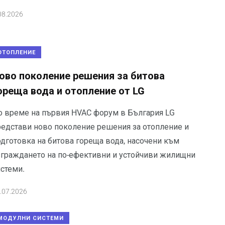
08.2026
ОТОПЛЕНИЕ
ово поколение решения за битова
ореща вода и отопление от LG
о време на първия HVAC форум в България LG
редстави ново поколение решения за отопление и
одготовка на битова гореща вода, насочени към
зграждането на по-ефективни и устойчиви жилищни
истеми.
.07.2026
МОДУЛНИ СИСТЕМИ