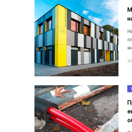
М
н
Н
п
и
30
П
е
о