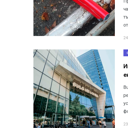
П
ч
тъ
о
24
И
е
Bu
ре
у
ф
23