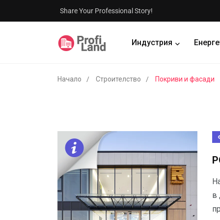
Share Your Professional Story!
Индустрия
Енерге
Начало
Строителство
Покриви и фасади
Р
Н
в
п