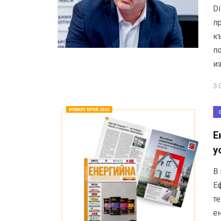
Di
п
къ
п
и
3.
Е
у
В
Е
т
ен