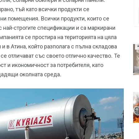
рано, тъй като всички продукти се
ни помещения. Всички продукти, които се
 с най-строгите спецификации и са маркирани
мпанията се простира на територията на цяла
 и в Атина, който разполага с пълна складова
 се отличават със своето отлично качество. Те
т и икономичност за потребителя, като
адящи околната среда.