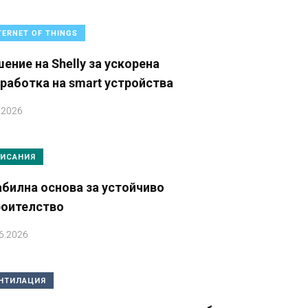
TERNET OF THINGS
ение на Shelly за ускорена
работка на smart устройства
.2026
ИСАНИЯ
билна основа за устойчиво
роителство
6.2026
НТИЛАЦИЯ