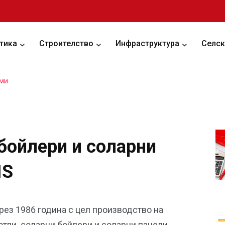
тика
Строителство
Инфраструктура
Селск
еми
бойлери и соларни
IS
рез 1986 година с цел производство на
тли, соларни бойлери и соларни панели.