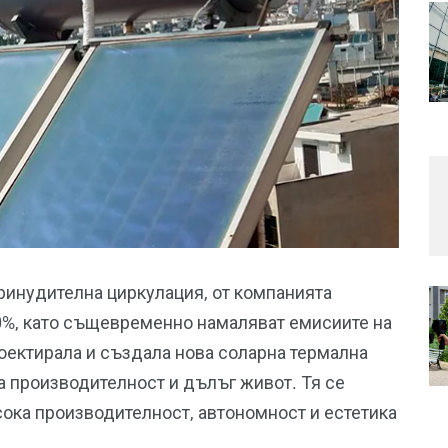
принудителна циркулация, от компанията
00%, като същевременно намаляват емисиите на
оектирала и създала нова соларна термална
а производителност и дълъг живот. Тя се
сока производителност, автономност и естетика