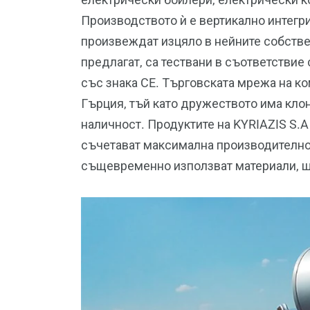
Производството ѝ е вертикално интегри
произвеждат изцяло в нейните собстве
предлагат, са тествани в съответствие
със знака CE. Търговската мрежа на ко
Гърция, тъй като дружеството има клон
наличност. Продуктите на KYRIAZIS S.A
съчетават максимална производителнос
същевременно използват материали, щ