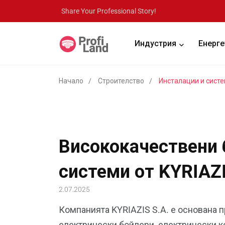
Share Your Professional Story!
Индустрия
Енерге
Начало
Строителство
Инсталации и сист
Висококачествени 
системи от KYRIAZ
2.07.2025
Компанията KYRIAZIS S.A. е основана п
електрически бойлери, електрически ко