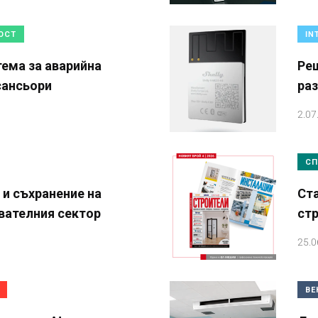
ОСТ
IN
тема за аварийна
Реш
сансьори
раз
2.07
СП
 и съхранение на
Ста
ователния сектор
ст
25.0
ВЕ