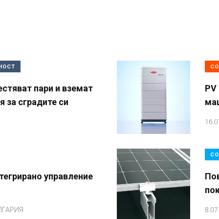
НОСТ
СО
естяват пари и вземат
PV 
 за сградите си
ма
16.0
СО
тегрирано управление
По
по
ЛГАРИЯ
8.07