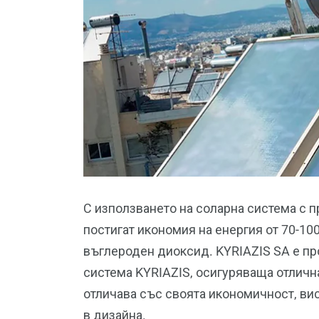
С използването на соларна система с 
постигат икономия на енергия от 70-1
въглероден диоксид. KYRIAZIS SA е пр
система KYRIAZIS, осигуряваща отличн
отличава със своята икономичност, ви
в дизайна.