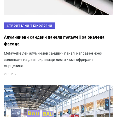
СТРОИТЕЛНИ ТЕХНОЛОГИИ
Алуминиеви сандвич панели metawеll за окачена
фасада
Metawell е лек алуминиев сандвич панел, направен чрез
залепване на два покриващи листа към гофрирана
сърцевина.
2.05.2025