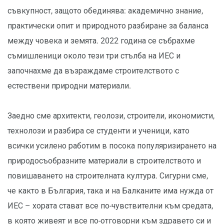
съвкупност, защото обединява: академично знание,
практически опит и природното разбиране за баланса
между човека и земята. 2022 година се събрахме
съмишленици около тези три стълба на ИЕС и
започнахме да възраждаме строителството с
естествени природни материали.
Заедно сме архитекти, геолози, строители, икономисти,
технолози и разбира се студенти и ученици, като
всички усилено работим в посока популяризирането на
природосъобразните материали в строителството и
повишаването на строителната култура. Сигурни сме,
че както в България, така и на Балканите има нужда от
ИЕС – хората стават все по-чувствителни към средата,
в която живеят и все по-отговорни към здравето си и