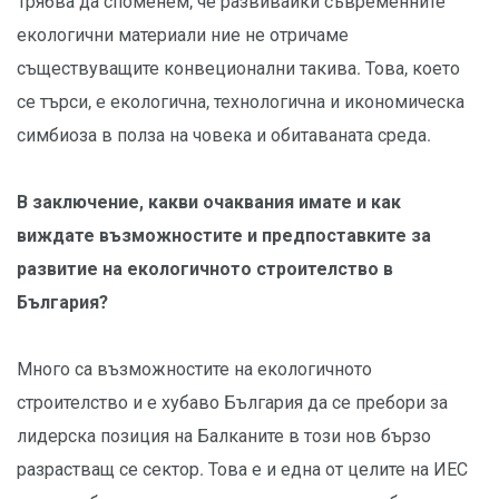
Трябва да споменем, че развивайки съвременните
екологични материали ние не отричаме
съществуващите конвеционални такива. Това, което
се търси, е екологична, технологична и икономическа
симбиоза в полза на човека и обитаваната среда.
В заключение, какви очаквания имате и как
виждате възможностите и предпоставките за
развитие на екологичното строителство в
България?
Много са възможностите на екологичното
строителство и е хубаво България да се пребори за
лидерска позиция на Балканите в този нов бързо
разрастващ се сектор. Това е и една от целите на ИЕС