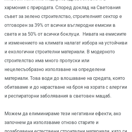
хармония с природата. Според доклад на Световния
съвет за зелено строителство, строителният сектор е
отговорен за 39% от всички въглеродни емисии в
света и за 50% от всички боклуци. Нивата на емисиите
и изменението на климата налагат избора на устойчиви
и екологични строителни материали. В модерното
строителство има много пропуски или
нецелесъобразно използване на определени
материали. Това води до влошаване на средата, която
обитаваме и до нарастване на броя на хората с алергии
и респираторни заболявания в световен мащаб.
Можем да елиминираме тези негативни ефекти, ако
започнем да използваме отново старите и
позабравени естествени строителни материали, като ги