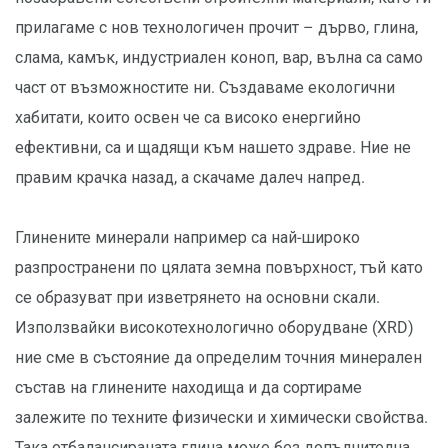
прилагаме с нов технологичен прочит – дърво, глина,
слама, камък, индустриален коноп, вар, вълна са само
част от възможностите ни. Създаваме екологични
хабитати, които освен че са високо енергийно
ефективни, са и щадящи към нашето здраве. Ние не
правим крачка назад, а скачаме далеч напред.
Глинените минерали например са най-широко
разпространени по цялата земна повърхност, тъй като
се образуват при изветрянето на основни скали.
Използвайки високотехнологично оборудване (XRD)
ние сме в състояние да определим точния минерален
състав на глинените находища и да сортираме
залежите по техните физически и химически свойства.
Така отбалансираната глина може без допълнителна