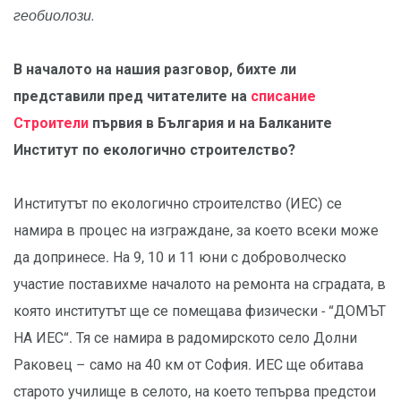
геобиолози.
В началото на нашия разговор, бихте ли
представили пред читателите на
списание
Строители
първия в България и на Балканите
Институт по екологично строителство?
Институтът по екологично строителство (ИЕС) се
намира в процес на изграждане, за което всеки може
да допринесе. На 9, 10 и 11 юни с доброволческо
участие поставихме началото на ремонта на сградата, в
която институтът ще се помещава физически - “ДОМЪТ
НА ИЕС“. Тя се намира в радомирското село Долни
Раковец – само на 40 км от София. ИЕС ще обитава
старото училище в селото, на което тепърва предстои