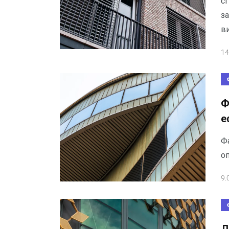
сг
з
в
14
Ф
е
Фа
о
9.