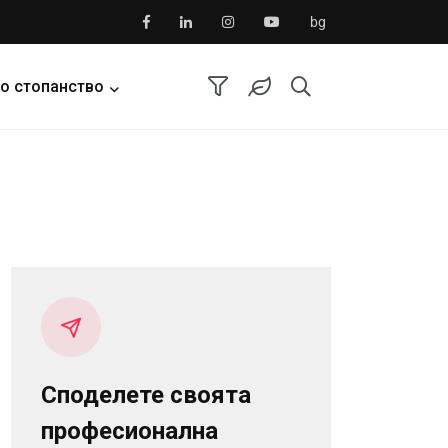
bg
о стопанство
Споделете своята
професионална