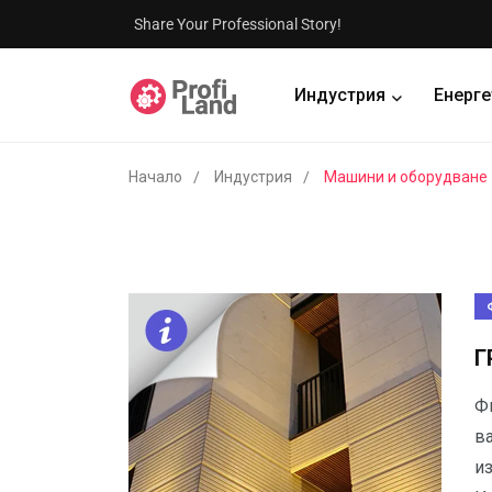
Share Your Professional Story!
Индустрия
Енерге
Начало
Индустрия
Машини и оборудване
Г
Ф
в
из