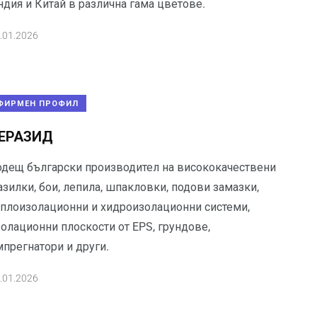
ндия и Китай в различна гама цветове.
.01.2026
ФИРМЕН ПРОФИЛ
ЕРАЗИД
одещ български производител на висококачествени
зилки, бои, лепила, шпакловки, подови замазки,
оплоизолационни и хидроизолационни системи,
золационни плоскости от EPS, грундове,
мпрегнатори и други.
.01.2026