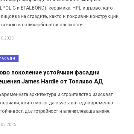
ALPOLIC и ETALBOND), керамика, HPL и дърво, като
блицовка на сградите, както и покривни конструкции
 стъкло и поликарбонатни плоскости.
10.2025
ФАСАДИ
ово поколение устойчиви фасадни
ешения James Hardie от Топливо АД
ъвременната архитектура и строителство изискват
атериали, които могат да съчетават едновременно
стойчивост, дълготрайност и впечатляваща визия.
.07.2026