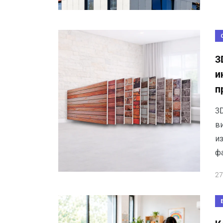
3
и
п
3
ви
и
фа
27