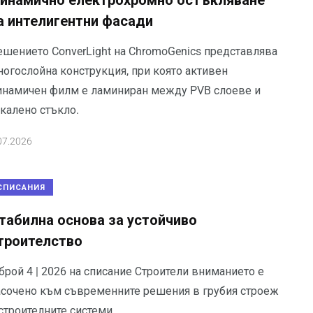
инамично електрохромно остъкляване
а интелигентни фасади
ешението ConverLight на ChromoGenics представлява
ногослойна конструкция, при която активен
инамичен филм е ламиниран между PVB слоеве и
акалено стъкло.
07.2026
СПИСАНИЯ
табилна основа за устойчиво
троителство
брой 4 | 2026 на списание Строители вниманието е
асочено към съвременните решения в грубия строеж
строителните системи.