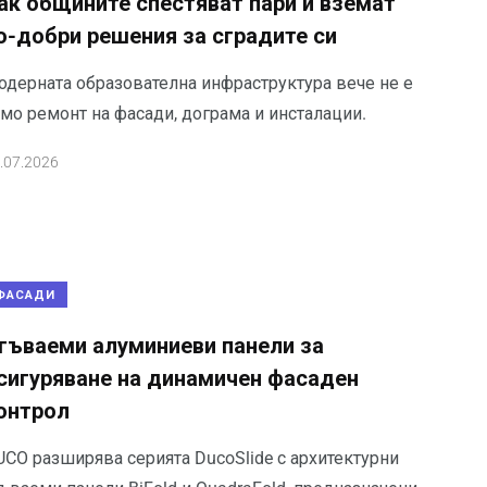
ак общините спестяват пари и вземат
о-добри решения за сградите си
одерната образователна инфраструктура вече не е
амо ремонт на фасади, дограма и инсталации.
.07.2026
ФАСАДИ
гъваеми алуминиеви панели за
сигуряване на динамичен фасаден
онтрол
UCO разширява серията DucoSlide с архитектурни