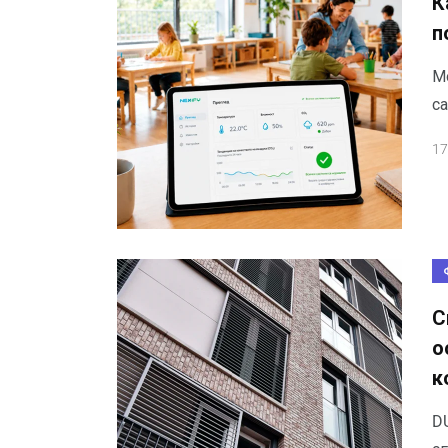
К
п
М
с
17
С
о
к
D