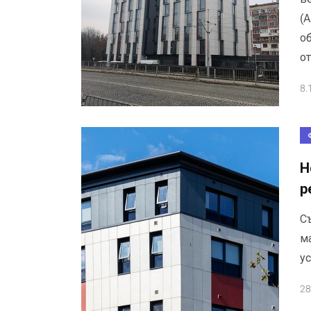
(
о
от
8.
Н
р
С
м
у
28