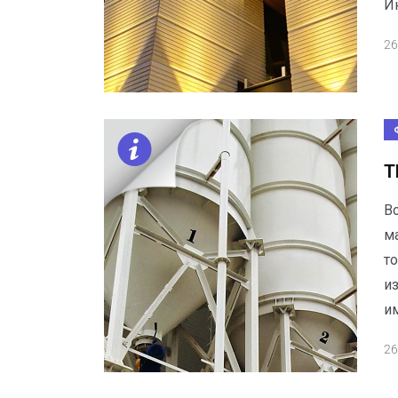
И
26
Т
В
ма
т
и
и
26