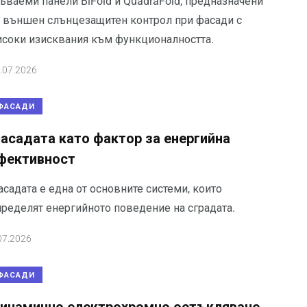
ъваеми панели BiFold и QuadraFold, предназначени
а външен слънцезащитен контрол при фасади с
исоки изисквания към функционалността.
.07.2026
ФАСАДИ
асадата като фактор за енергийна
фективност
садата е една от основните системи, които
пределят енергийното поведение на сградата.
07.2026
ФАСАДИ