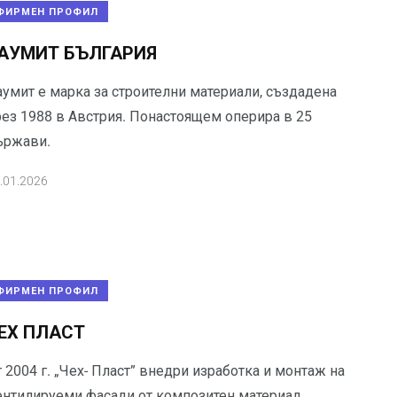
ФИРМЕН ПРОФИЛ
АУМИТ БЪЛГАРИЯ
аумит е марка за строителни материали, създадена
рез 1988 в Австрия. Понастоящем оперира в 25
ържави.
.01.2026
ФИРМЕН ПРОФИЛ
ЕХ ПЛАСТ
 2004 г. „Чех- Пласт” внедри изработка и монтаж на
ентилируеми фасади от композитен материал