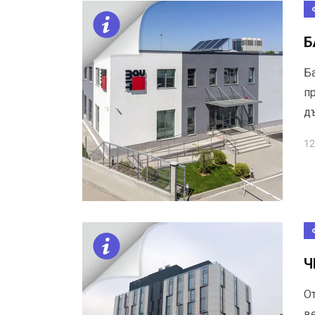
Б
Б
п
д
12
Ч
От
в