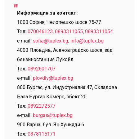
Информация за контакт:
1000 София, Челопешко шосе 75-77
Тел:
070046123
,
0893311055
,
0893311054
e-mail:
sofia@tuplex.bg
,
info@tuplex.bg
4000 Пловдив, Асеновградско шосе, зад
бензиностанция Лукойл
Тел:
0892601707
e-mail:
plovdiv@tuplex.bg
800 Бургас, ул. Индустриална 47, Складова
База Бургас Комерс, обект 20
Тел:
0892272577
e-mail:
burgas@tuplex.bg
900 Варна: бул. Ян Хунияди 6
Тел:
0878115171