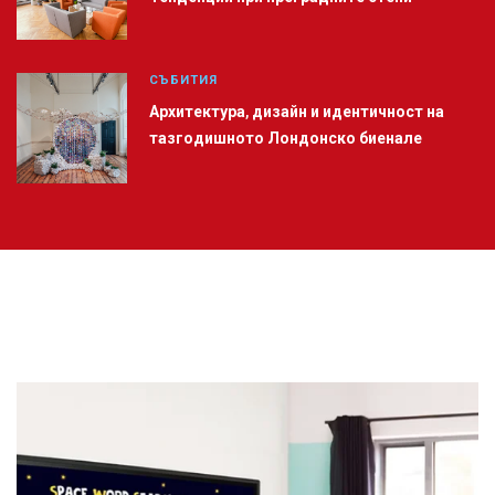
СЪБИТИЯ
Архитектура, дизайн и идентичност на
тазгодишното Лондонско биенале