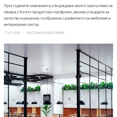
През годините компанията утвърждава своето присъствие на
пазара с богато продуктово портфолио, високи стандарти за
качество и решения, съобразени с развитието на мебелния и
интериорния сектор.
.
17.07.2026
КАСТАМОНУ БЪЛГАРИЯ