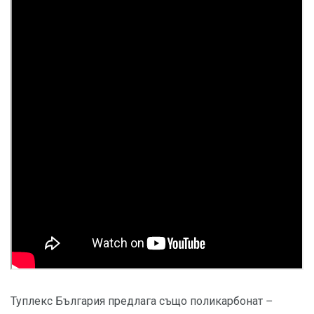
Туплекс България предлага също поликарбонат –