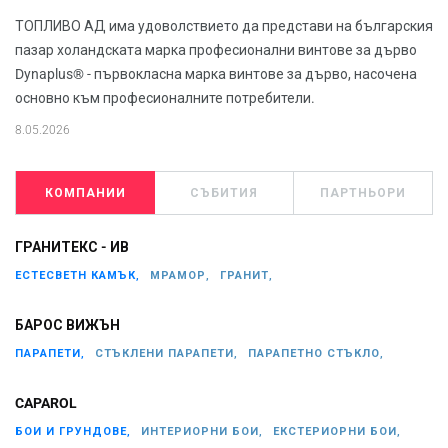
ТОПЛИВО АД има удоволствието да представи на българския
пазар холандската марка професионални винтове за дърво
Dynaplus® - първокласна марка винтове за дърво, насочена
основно към професионалните потребители.
8.05.2026
КОМПАНИИ
СЪБИТИЯ
ПАРТНЬОРИ
ГРАНИТЕКС - ИВ
ЕСТЕСВЕТН КАМЪК,
МРАМОР,
ГРАНИТ,
БАРОС ВИЖЪН
ПАРАПЕТИ,
СТЪКЛЕНИ ПАРАПЕТИ,
ПАРАПЕТНО СТЪКЛО,
CAPAROL
БОИ И ГРУНДОВЕ,
ИНТЕРИОРНИ БОИ,
ЕКСТЕРИОРНИ БОИ,