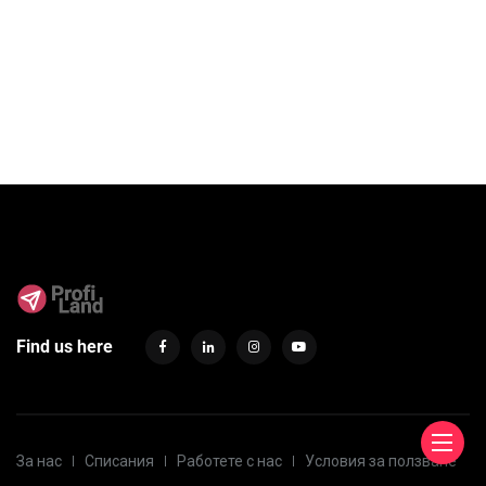
Find us here
За нас
Списания
Работете с нас
Условия за ползване