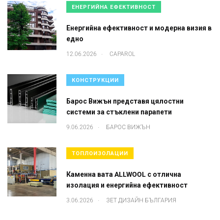
ЕНЕРГИЙНА ЕФЕКТИВНОСТ
Енергийна ефективност и модерна визия в
едно
.
12.06.2026
CAPAROL
КОНСТРУКЦИИ
Барос Вижън представя цялостни
системи за стъклени парапети
.
9.06.2026
БАРОС ВИЖЪН
ТОПЛОИЗОЛАЦИИ
Каменна вата ALLWOOL с отлична
изолация и енергийна ефективност
.
3.06.2026
ЗЕТ ДИЗАЙН БЪЛГАРИЯ