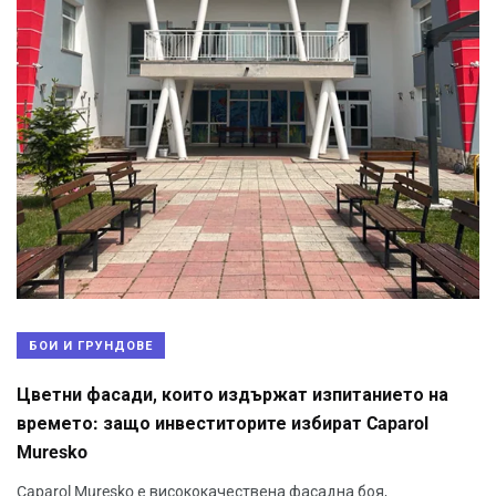
БОИ И ГРУНДОВЕ
Цветни фасади, които издържат изпитанието на
времето: защо инвеститорите избират Caparol
Muresko
Caparol Muresko е висококачествена фасадна боя,