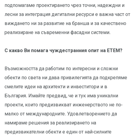
подпомагаме проектирането чрез точни, надеждни и
лесни за интеграция дигитални ресурси е важна част от
виждането ни за развитие на бранша и за качествено
реализиране на съвременни фасадни системи.
С какво Ви помага чуждестранния опит на ЕТЕМ?
Възможността да работим по интересни и сложни
обекти по света ни дава привилегията да подкрепяме
смелите идеи на архитекти и инвеститори и в
България. Имайте предвид, че и тук има уникални
проекти, които предизвикват инженерството не по-
малко от международните. Удовлетворението да
намираме решения за реализирането на
предизвикателни обекти е един от най-силните