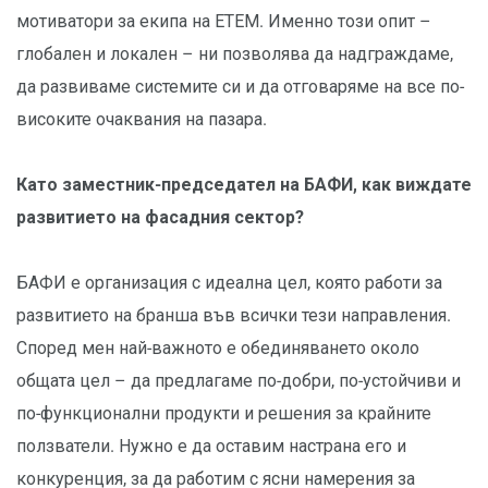
мотиватори за екипа на ЕТЕМ. Именно този опит –
глобален и локален – ни позволява да надграждаме,
да развиваме системите си и да отговаряме на все по-
високите очаквания на пазара.
Като заместник-председател на БАФИ, как виждате
развитието на фасадния сектор?
БАФИ е организация с идеална цел, която работи за
развитието на бранша във всички тези направления.
Според мен най-важното е обединяването около
общата цел – да предлагаме по-добри, по-устойчиви и
по-функционални продукти и решения за крайните
ползватели. Нужно е да оставим настрана его и
конкуренция, за да работим с ясни намерения за