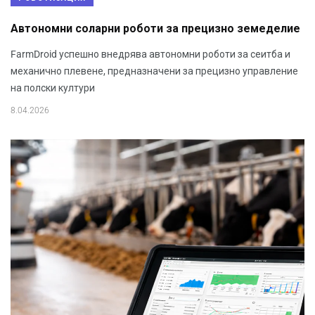
Автономни соларни роботи за прецизно земеделие
FarmDroid успешно внедрява автономни роботи за сеитба и
механично плевене, предназначени за прецизно управление
на полски култури
8.04.2026