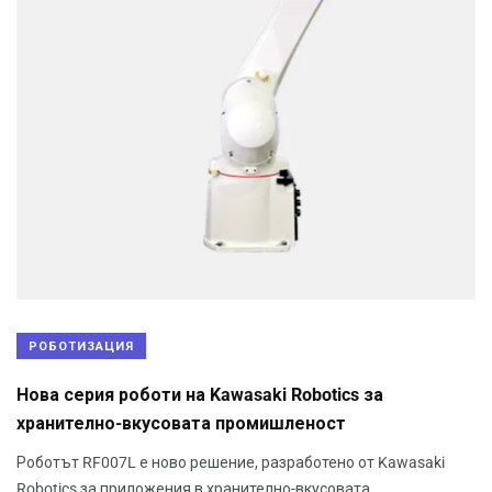
РОБОТИЗАЦИЯ
Нова серия роботи на Kawasaki Robotics за
хранително-вкусовата промишленост
Роботът RF007L е ново решение, разработено от Kawasaki
Robotics за приложения в хранително-вкусовата