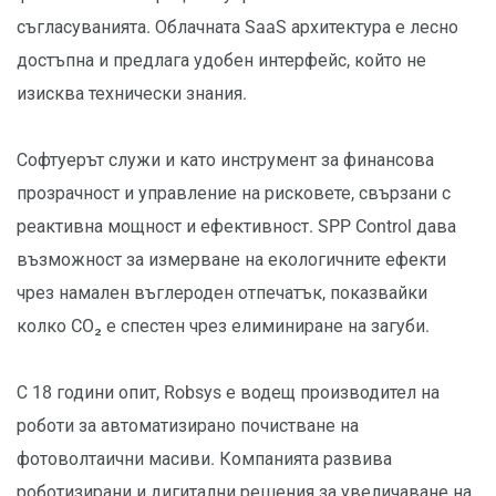
съгласуванията. Облачната SaaS архитектура е лесно
достъпна и предлага удобен интерфейс, който не
изисква технически знания.
Софтуерът служи и като инструмент за финансова
прозрачност и управление на рисковете, свързани с
реактивна мощност и ефективност. SPP Control дава
възможност за измерване на екологичните ефекти
чрез намален въглероден отпечатък, показвайки
колко CO₂ е спестен чрез елиминиране на загуби.
С 18 години опит, Robsys е водещ производител на
роботи за автоматизирано почистване на
фотоволтаични масиви. Компанията развива
роботизирани и дигитални решения за увеличаване на