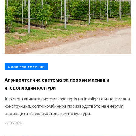
СОЛАРНА ЕНЕРГИЯ
Агриволтаична система за лозови масиви и
ягодоплодни култури
Агриволтаичната система insolagrin на Insolight е интегрирана
конструкция, която комбинира производството на енергия
със защита на селскостопанските култури.
22.05.2026