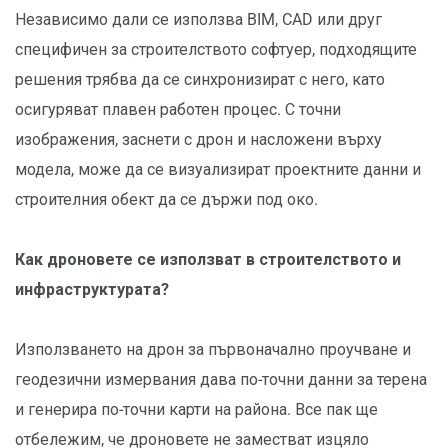
Независимо дали се използва BIM, CAD или друг
специфичен за строителството софтуер, подходящите
решения трябва да се синхронизират с него, като
осигуряват плавен работен процес. С точни
изображения, заснети с дрон и насложени върху
модела, може да се визуализират проектните данни и
строителния обект да се държи под око.
Как дроновете се използват в строителството и
инфраструктурата?
Използването на дрон за първоначално проучване и
геодезични измервания дава по-точни данни за терена
и генерира по-точни карти на района. Все пак ще
отбележим, че дроновете не заместват изцяло