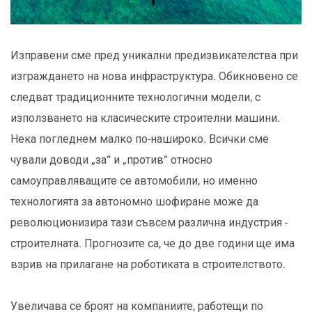
Изправени сме пред уникални предизвикателства при
изграждането на нова инфраструктура. Обикновено се
следват традиционните технологични модели, с
използването на класическите строителни машини.
Нека погледнем малко по-нашироко. Всички сме
чували доводи „за“ и „против“ относно
самоуправляващите се автомобили, но именно
технологията за автономно шофиране може да
революционизира тази съвсем различна индустрия -
строителната. Прогнозите са, че до две години ще има
взрив на прилагане на роботиката в строителството.
Увеличава се броят на компаниите, работещи по