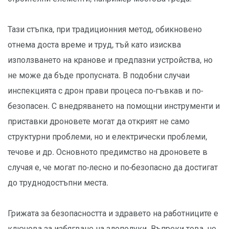
Тази стъпка, при традиционния метод, обикновено
отнема доста време и труд, тъй като изисква
използването на кранове и предпазни устройства, но
не може да бъде пропусната. В подобни случаи
инспекцията с дрон прави процеса по-гъвкав и по-
безопасен. С внедряването на помощни инструменти и
приставки дроновете могат да открият не само
структурни проблеми, но и електрически проблеми,
течове и др. Основното предимство на дроновете в
случая е, че могат по-лесно и по-безопасно да достигат
до труднодостъпни места.
Грижата за безопасността и здравето на работниците е
ключова за избягване на злополуки. Въпреки това, не