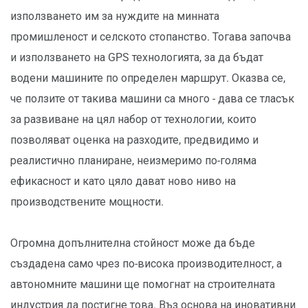
използването им за нуждите на минната
промишленост и селското стопанство. Тогава започва
и използването на GPS технологията, за да бъдат
водени машините по определен маршрут. Оказва се,
че ползите от такива машини са много - дава се тласък
за развиване на цял набор от технологии, които
позволяват оценка на разходите, предвидимо и
реалистично планиране, неизмеримо по-голяма
ефикасност и като цяло дават ново ниво на
производствените мощности.
Огромна допълнителна стойност може да бъде
създадена само чрез по-висока производителност, а
автономните машини ще помогнат на строителната
индустрия да постигне това. Въз основа на иновативни