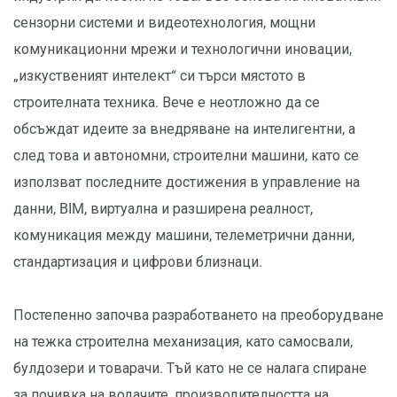
сензорни системи и видеотехнология, мощни
комуникационни мрежи и технологични иновации,
„изкуственият интелект“ си търси мястото в
строителната техника. Вече е неотложно да се
обсъждат идеите за внедряване на интелигентни, а
след това и автономни, строителни машини, като се
използват последните достижения в управление на
данни, BIM, виртуална и разширена реалност,
комуникация между машини, телеметрични данни,
стандартизация и цифрови близнаци.
Постепенно започва разработването на преоборудване
на тежка строителна механизация, като самосвали,
булдозери и товарачи. Тъй като не се налага спиране
за почивка на водачите, производителността на