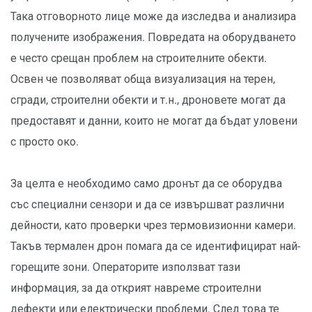
Така отговорното лице може да изследва и анализира
получените изображения. Повредата на оборудването
е често срещан проблем на строителните обекти.
Освен че позволяват обща визуализация на терен,
сгради, строителни обекти и т.н., дроновете могат да
предоставят и данни, които не могат да бъдат уловени
с просто око.
За целта е необходимо само дронът да се оборудва
със специални сензори и да се извършват различни
дейности, като проверки чрез термовизионни камери.
Такъв термален дрон помага да се идентифицират най-
горещите зони. Операторите използват тази
информация, за да открият навреме строителни
дефекти или електрически проблеми. След това те