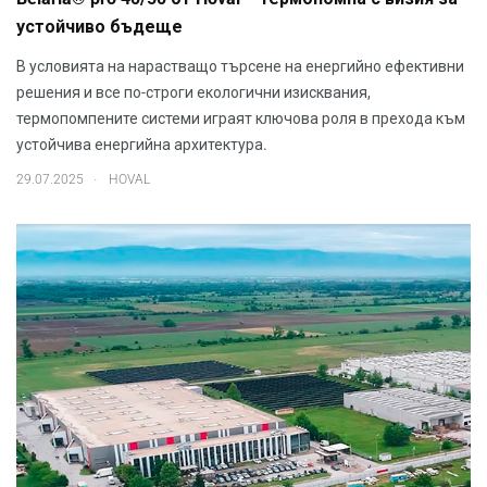
устойчиво бъдеще
В условията на нарастващо търсене на енергийно ефективни
решения и все по-строги екологични изисквания,
термопомпените системи играят ключова роля в прехода към
устойчива енергийна архитектура.
.
29.07.2025
HOVAL