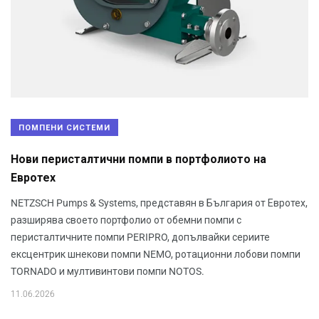
ПОМПЕНИ СИСТЕМИ
Нови перисталтични помпи в портфолиото на
Евротех
NETZSCH Pumps & Systems, представян в България от Евротех,
разширява своето портфолио от обемни помпи с
перисталтичните помпи PERIPRO, допълвайки сериите
ексцентрик шнекови помпи NEMO, ротационни лобови помпи
TORNADO и мултивинтови помпи NOTOS.
11.06.2026