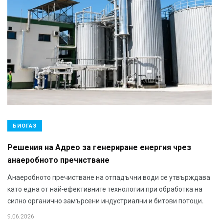
БИОГАЗ
Решения на Адрео за генериране енергия чрез
анаеробното пречистване
Анаеробното пречистване на отпадъчни води се утвърждава
като една от най-ефективните технологии при обработка на
силно органично замърсени индустриални и битови потоци.
9.06.2026