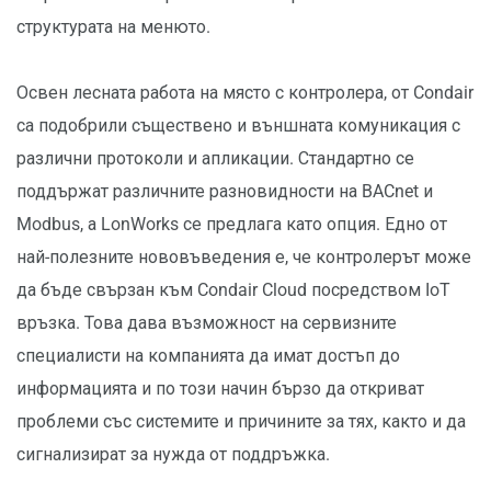
структурата на менюто.
Освен лесната работа на място с контролера, от Condair
са подобрили съществено и външната комуникация с
различни протоколи и апликации. Стандартно се
поддържат различните разновидности на BACnet и
Modbus, а LonWorks се предлага като опция. Едно от
най-полезните нововъведения е, че контролерът може
да бъде свързан към Condair Cloud посредством IoT
връзка. Това дава възможност на сервизните
специалисти на компанията да имат достъп до
информацията и по този начин бързо да откриват
проблеми със системите и причините за тях, както и да
сигнализират за нужда от поддръжка.