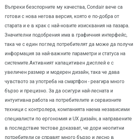
Въпреки безспорните му качества, Condair вече са
готови с нова негова версия, която е по-добра от
старата и е в крак с най-новите изисквания на пазара.
Значителни подобрения има в графичния интерфейс,
така че с един поглед потребителят да може да получи
информация за най-важните параметри и статуса на
системите.Активният капацитивен дисплей е с
увеличен размер и модерен дизайн, така че дава
чувството за употреба на смартфон - реагира много
бързо и прецизно. За да осигури най-лесната и
интуитивна работа на потребителите и сервизните
техници с контролера, компанията наема независими
специалисти по ергономия и UX дизайн, а направените
в последствие тестове доказват, че дори неопитни
потребители се справят много бързо и лесно в