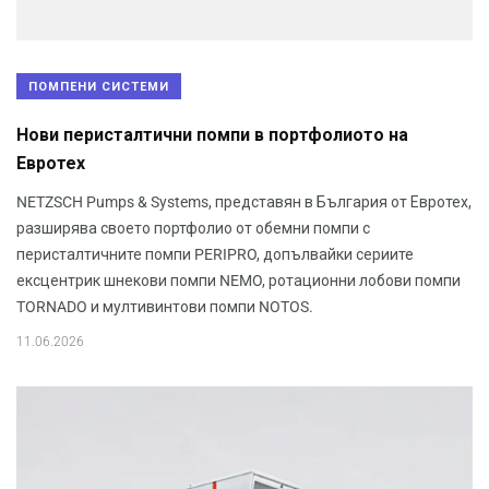
ПОМПЕНИ СИСТЕМИ
Нови перисталтични помпи в портфолиото на
Евротех
NETZSCH Pumps & Systems, представян в България от Евротех,
разширява своето портфолио от обемни помпи с
перисталтичните помпи PERIPRO, допълвайки сериите
ексцентрик шнекови помпи NEMO, ротационни лобови помпи
TORNADO и мултивинтови помпи NOTOS.
11.06.2026