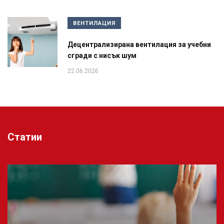
ВЕНТИЛАЦИЯ
Децентрализирана вентилация за учебни
сгради с нисък шум
22.06.2026
Статии