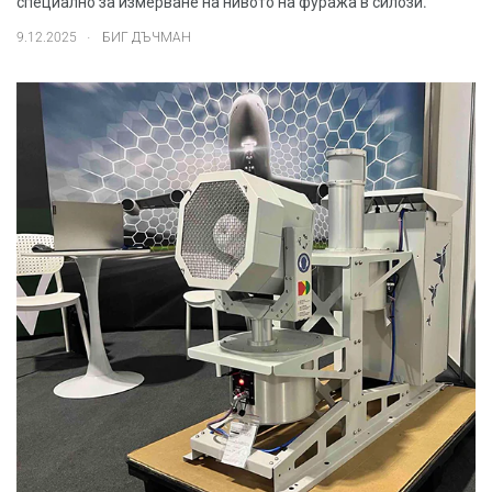
специално за измерване на нивото на фуража в силози.
.
9.12.2025
БИГ ДЪЧМАН