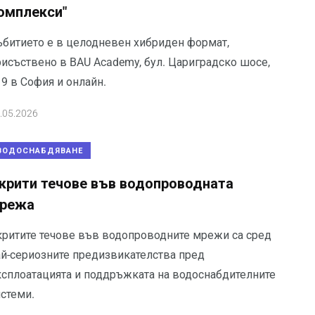
омплекси"
ъбитието е в целодневен хибриден формат,
рисъствено в BAU Academy, бул. Цариградско шосе,
9 в София и онлайн.
.05.2026
ВОДОСНАБДЯВАНЕ
крити течове във водопроводната
режа
критите течове във водопроводните мрежи са сред
ай-сериозните предизвикателства пред
ксплоатацията и поддръжката на водоснабдителните
истеми.