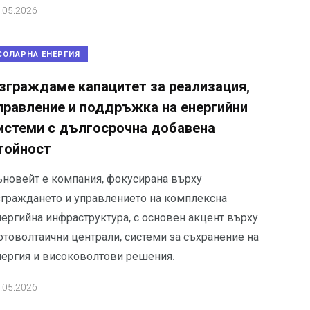
.05.2026
СОЛАРНА ЕНЕРГИЯ
зграждаме капацитет за реализация,
правление и поддръжка на енергийни
истеми с дългосрочна добавена
тойност
ъновейт е компания, фокусирана върху
зграждането и управлението на комплексна
нергийна инфраструктура, с основен акцент върху
отоволтаични централи, системи за съхранение на
нергия и високоволтови решения.
.05.2026