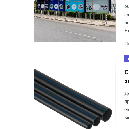
о
з
п
Б
15
С
з
Д
п
е
м