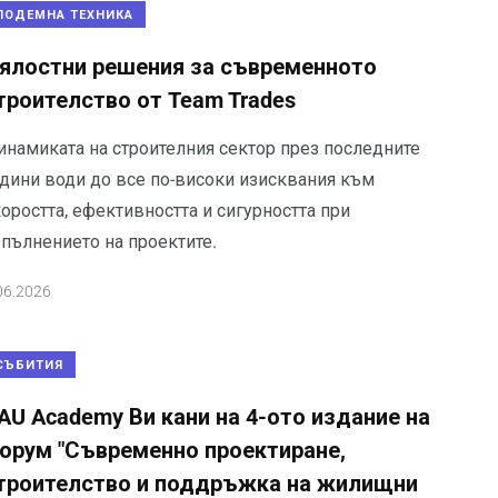
ПОДЕМНА ТЕХНИКА
ялостни решения за съвременното
троителство от Team Trades
инамиката на строителния сектор през последните
одини води до все по-високи изисквания към
оростта, ефективността и сигурността при
зпълнението на проектите.
06.2026
СЪБИТИЯ
AU Academy Ви кани на 4-ото издание на
орум "Съвременно проектиране,
троителство и поддръжка на жилищни