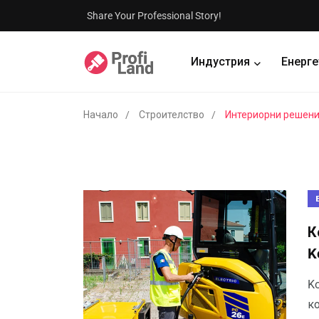
Share Your Professional Story!
Индустрия
Енерге
Начало
Строителство
Интериорни решен
К
K
K
ко