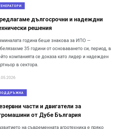
ГЕНЕРАТОРИ
редлагаме дългосрочни и надеждни
ехнически решения
зминалата година беше знакова за ИПО —
белязахме 35 години от основаването си, период, в
ойто компанията се доказа като лидер и надежден
ртньор в сектора.
.05.2026
ПОДДРЪЖКА
езервни части и двигатели за
громашини от Дубе България
азвитието на съвременната агротехника е пряко