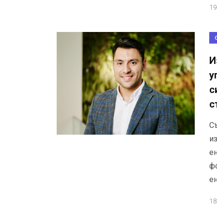
19
И
у
с
с
С
и
е
ф
е
18