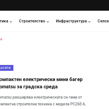
тика
Строителство
Инфраструктура
Селск
ия
БАГЕРИ
омпактен електрически мини багер
omatsu за градска среда
omatsu разширява електрическата си гама от
мпактна строителна техника с модела PC26E-6,