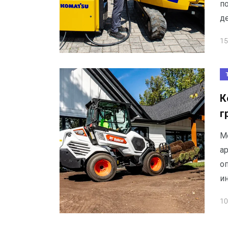
по
д
15
К
г
М
а
о
и
10