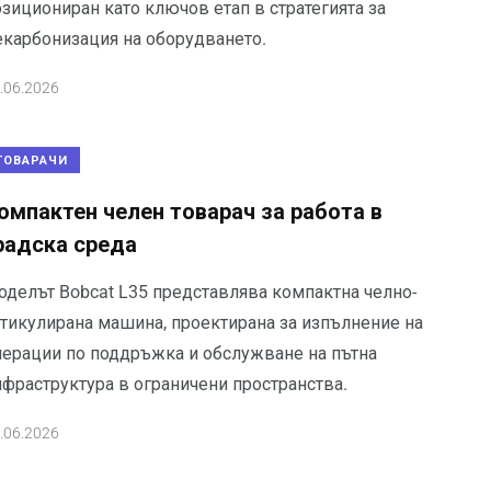
зициониран като ключов етап в стратегията за
екарбонизация на оборудването.
.06.2026
ТОВАРАЧИ
омпактен челен товарач за работа в
радска среда
оделът Bobcat L35 представлява компактна челно-
ртикулирана машина, проектирана за изпълнение на
перации по поддръжка и обслужване на пътна
нфраструктура в ограничени пространства.
.06.2026