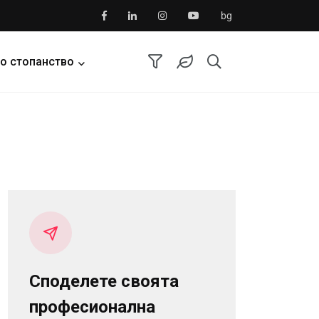
bg
о стопанство
Споделете своята
професионална