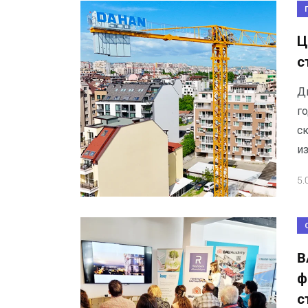
Ц
с
Д
г
ск
и
5.
B
ф
с