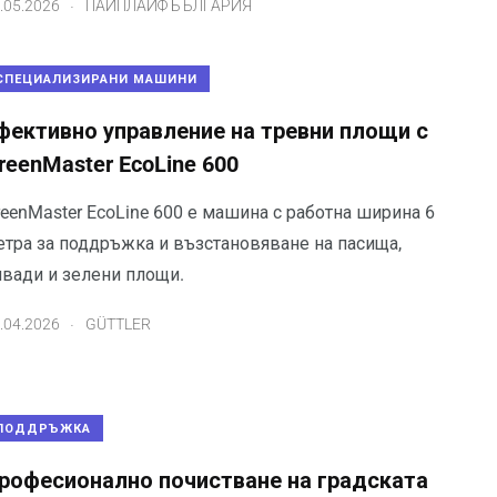
.
.05.2026
ПАЙПЛАЙФ БЪЛГАРИЯ
СПЕЦИАЛИЗИРАНИ МАШИНИ
фективно управление на тревни площи с
reenMaster EcoLine 600
eenMaster EcoLine 600 е машина с работна ширина 6
етра за поддръжка и възстановяване на пасища,
ивади и зелени площи.
.
.04.2026
GÜTTLER
ПОДДРЪЖКА
рофесионално почистване на градската