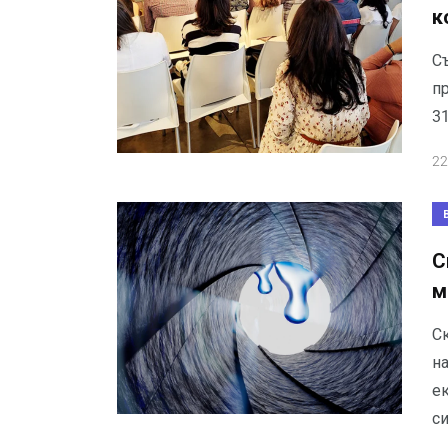
к
С
п
31
22
С
м
С
н
е
с