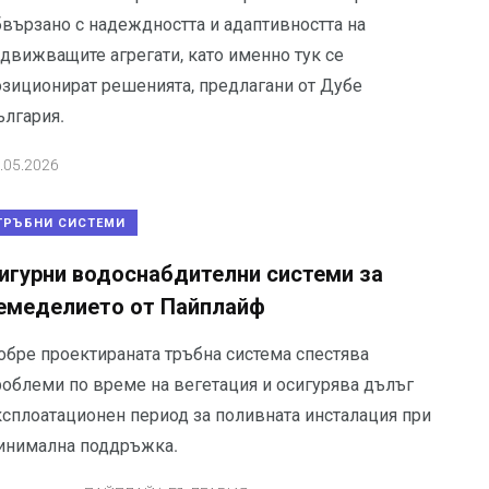
бвързано с надеждността и адаптивността на
адвижващите агрегати, като именно тук се
озиционират решенията, предлагани от Дубе
ългария.
.05.2026
ТРЪБНИ СИСТЕМИ
игурни водоснабдителни системи за
емеделието от Пайплайф
обре проектираната тръбна система спестява
роблеми по време на вегетация и осигурява дълъг
ксплоатационен период за поливната инсталация при
инимална поддръжка.