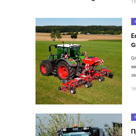
13
Е
G
Gr
м
л
16
П