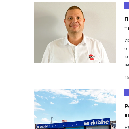
П
т
И
от
к
па
15
Р
а
Р