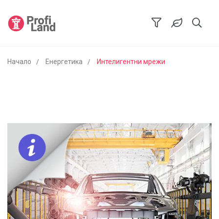
Начало
Енергетика
Интелигентни мрежи