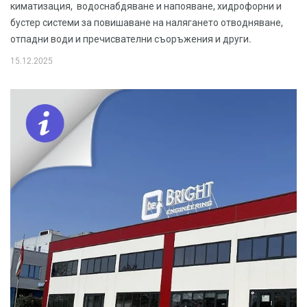
киматизация, водоснабдяване и напояване, хидрофорни и
бустер системи за повишаване на налягането отводняване,
отпадни води и пречисвателни съоръжения и други.
15.12.2025