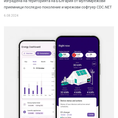
изградена на територията на България от мултимрежови
приемници последно поколение и мрежови софтуер CDC.NET
6.08.2024