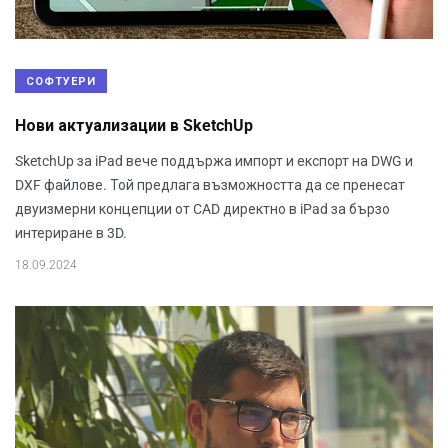
СОФТУЕРИ
Нови актуализации в SketchUp
SketchUp за iPad вече поддържа импорт и експорт на DWG и
DXF файлове. Той предлага възможността да се пренесат
двуизмерни концепции от CAD директно в iPad за бързо
интериране в 3D.
18.09.2024