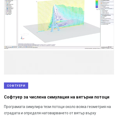
СОФТУЕРИ
Софтуер за числена симулация на вятърни потоци
Програмата симулира тези потоци около всяка геометрия на
сградата и определя натоварването от вятър върху