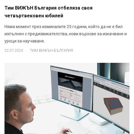
Тим ВИЖЪН България отбеляза своя
четвъртвековен юбилей
Няма момент през изминалите 25 години, който да не е бил
изпълнен с предизвикателства, нови върхове за изкачване и
уроци за научаване.
.
22.07.2024
ТИМ ВИЖЪН БЪЛГАРИЯ