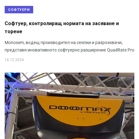
СОФТУЕРИ
Софтуер, контролиращ нормата на засяване и
торене
Monosem, водещ производител на сеялки и разрохквачи,
представя иновативното софтуерно разширение QuadRate Pro
16.12.2024