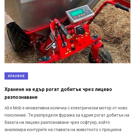
ХРАНЕНЕ
Хранене на едър рогат добитък чрез лицево
разпознаване
Ali e Mob е иновативна количка с електрически мотор от ново
поколение. Тя разпределя фуража за едрия рогат добитък на
базата на лицево разпознаване чрез софтуер, който
анализира контурите на главата на животното с прецизна