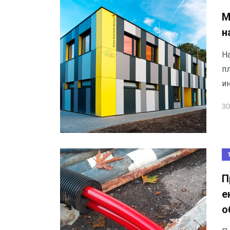
М
н
Н
п
и
30
П
е
о