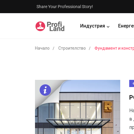
Share Your Professional Story!
Индустрия
Енерге
Начало
Строителство
Фундамент и конст
Р
Н
в
п