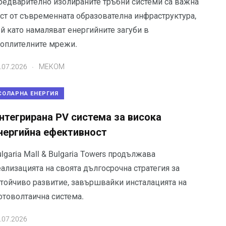
редварително изолираните тръбни системи са важна
аст от съвременната образователна инфраструктура,
й като намаляват енергийните загуби в
топлителните мрежи.
.
.07.2026
МЕКОМ
СОЛАРНА ЕНЕРГИЯ
нтегрирана PV система за висока
нергийна ефективност
lgaria Mall & Bulgaria Towers продължава
ализацията на своята дългосрочна стратегия за
стойчиво развитие, завършвайки инсталацията на
отоволтаична система.
.07.2026