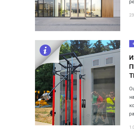
ре
23
И
П
Т
О
на
ко
р
1.