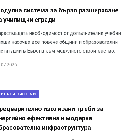
одулна система за бързо разширяване
а училищни сгради
арастващата необходимост от допълнителни учебни
лощи насочва все повече общини и образователни
нституции в Европа към модулното строителство.
.07.2026
ТРЪБНИ СИСТЕМИ
редварително изолирани тръби за
нергийно ефективна и модерна
бразователна инфраструктура