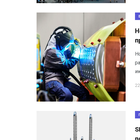
Н
п
Но
р
ик
22
S
п