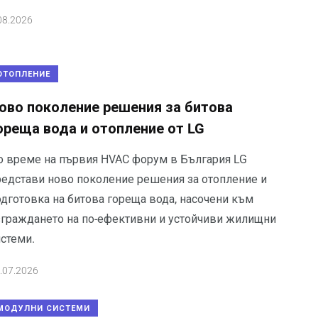
08.2026
ОТОПЛЕНИЕ
ово поколение решения за битова
ореща вода и отопление от LG
о време на първия HVAC форум в България LG
редстави ново поколение решения за отопление и
одготовка на битова гореща вода, насочени към
зграждането на по-ефективни и устойчиви жилищни
истеми.
.07.2026
МОДУЛНИ СИСТЕМИ