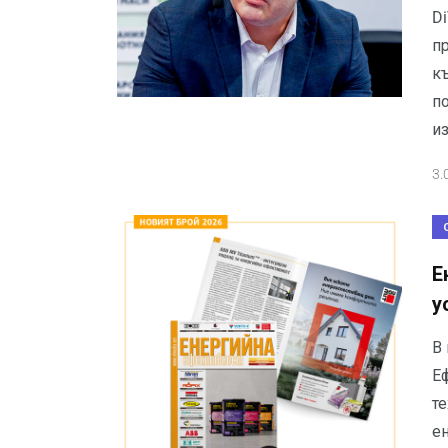
Di
п
къ
п
и
3.
Е
у
В
Е
т
ен