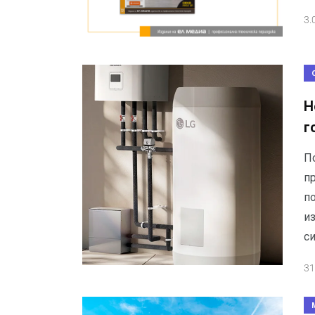
3.
Н
г
П
п
п
и
с
31