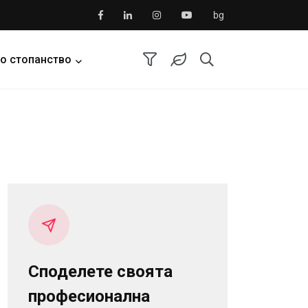
bg
о стопанство
Споделете своята
професионална