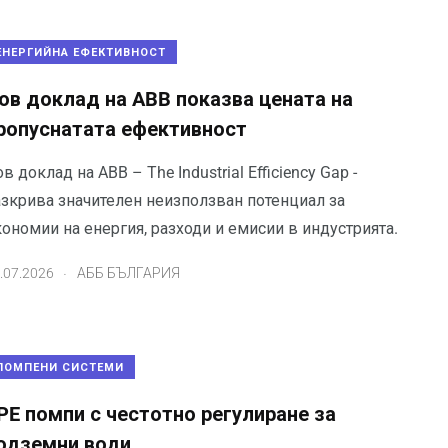
ЕНЕРГИЙНА ЕФЕКТИВНОСТ
ов доклад на ABB показва цената на
ропуснатата ефективност
в доклад на ABB – The Industrial Efficiency Gap -
азкрива значителен неизползван потенциал за
ономии на енергия, разходи и емисии в индустрията.
.
.07.2026
АББ БЪЛГАРИЯ
ПОМПЕНИ СИСТЕМИ
PE помпи с честотно регулиране за
одземни води