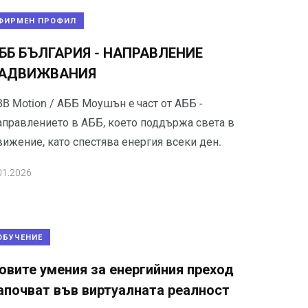
ФИРМЕН ПРОФИЛ
ББ БЪЛГАРИЯ - НАПРАВЛЕНИЕ
АДВИЖВАНИЯ
B Motion / АББ Моушън e част от АББ -
аправлението в АББ, което поддържа света в
вижение, като спестява енергия всеки ден.
01.2026
ОБУЧЕНИЕ
овите умения за енергийния преход
апочват във виртуалната реалност