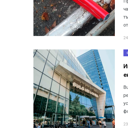
П
ч
тъ
о
24
И
е
Bu
ре
у
ф
23