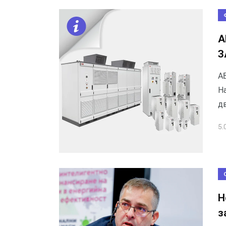
А
З
AB
Н
д
5.
Н
з