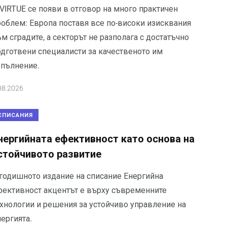
VIRTUE се появи в отговор на много практичен
роблем: Европа поставя все по-високи изисквания
м сградите, а секторът не разполага с достатъчно
одготвени специалисти за качественото им
зпълнение.
08.2026
СПИСАНИЯ
нергийната ефективност като основа на
стойчивото развитие
 годишното издание на списание Енергийна
фективност акцентът е върху съвременните
ехнологии и решения за устойчиво управление на
ергията.